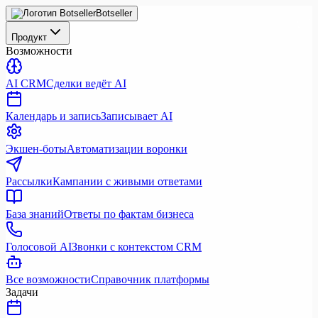
Botseller
Продукт
Возможности
AI CRM
Сделки ведёт AI
Календарь и запись
Записывает AI
Экшен-боты
Автоматизации воронки
Рассылки
Кампании с живыми ответами
База знаний
Ответы по фактам бизнеса
Голосовой AI
Звонки с контекстом CRM
Все возможности
Справочник платформы
Задачи