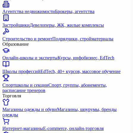
Агентства недвижимости
Брокеры, агентства
Застройщики
Девелоперы, ЖК, жилые комплексы
Строительство и ремонт
Подрядчики, стройматериалы
Образование
Онлайн-школы и эксперты
Курсы, инфобизнес, EdTech
Школы профессий
EdTech, 40+ курсов, массовое обучение
Спортшколы и секции
Спорт, группы, абонементы,
расписание тренеров
Торговля
Магазины одежды и обуви
Магазины, шоурумы, бренды
одежды
Интернет-магазины
E-commerce, онлайн-торговля