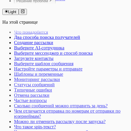
Решение проблем
Миссии
AmoCRM
Чаты и группы
Обзор
Битрикс24
Активность и логи
Бот не отвечает
Light
Kommo
Лиды
Частые ошибки
На этой странице
Что понадобится
Два способа поиска получателей
Создание рассылки
Выберите AI-сотрудника
Выберите мессенджер и способ поиска
Загрузите контакты
Выберите шаблон сообщения
Настройте параметры и отправьте
Шаблоны и переменные
Мониторинг рассылки
Статусы сообщений
Типичные ошибки
Отмена рассылки
Частые вопросы
Сколько сообщений можно отправить за день?
Чем отличается отправка по номерам от отправки по
юзернеймам?
Можно ли отменить рассылку после запуска?
Что такое spin-текст?