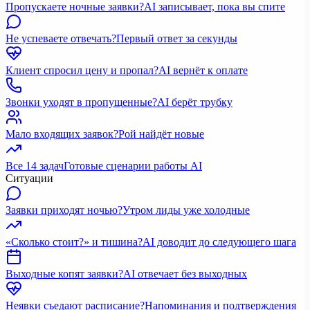
Пропускаете ночные заявки?
AI записывает, пока вы спите
Не успеваете отвечать?
Первый ответ за секунды
Клиент спросил цену и пропал?
AI вернёт к оплате
Звонки уходят в пропущенные?
AI берёт трубку
Мало входящих заявок?
Рой найдёт новые
Все 14 задач
Готовые сценарии работы AI
Ситуации
Заявки приходят ночью?
Утром лиды уже холодные
«Сколько стоит?» и тишина?
AI доводит до следующего шага
Выходные копят заявки?
AI отвечает без выходных
Неявки съедают расписание?
Напоминания и подтверждения