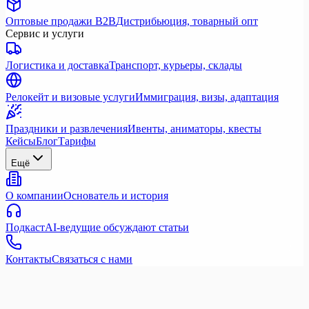
Оптовые продажи B2B
Дистрибьюция, товарный опт
Сервис и услуги
Логистика и доставка
Транспорт, курьеры, склады
Релокейт и визовые услуги
Иммиграция, визы, адаптация
Праздники и развлечения
Ивенты, аниматоры, квесты
Кейсы
Блог
Тарифы
Ещё
О компании
Основатель и история
Подкаст
AI-ведущие обсуждают статьи
Контакты
Связаться с нами