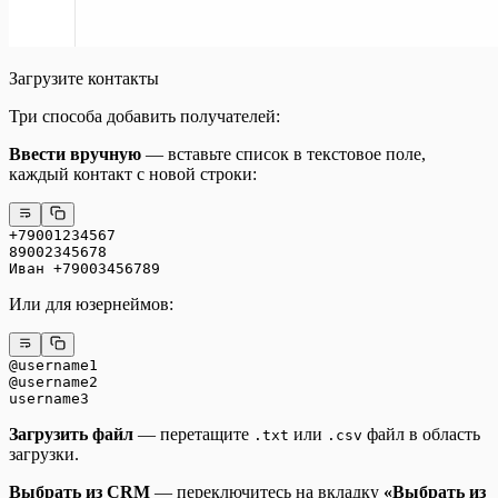
Загрузите контакты
Три способа добавить получателей:
Ввести вручную
— вставьте список в текстовое поле,
каждый контакт с новой строки:
+79001234567
89002345678
Иван +79003456789
Или для юзернеймов:
@username1
@username2
username3
Загрузить файл
— перетащите
или
файл в область
.txt
.csv
загрузки.
Выбрать из CRM
— переключитесь на вкладку
«Выбрать из