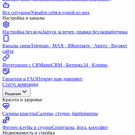
Все ситуации
Узнайте себя в одной из них
Настройка и каналы
Настройка без кода
Запуск за вечер, правки без разработчика
Каналы связи
Telegram · MAX · ВКонтакте · Авито · Виджет
сайта
Интеграции с CRM
amoCRM · Битрикс24 · Kommo
Гарантии и FAQ
Почему нам доверяют
Статус компании
Решения
Красота и здоровье
Салоны красоты
Салоны, студии, барбершопы
Фитнес-клубы и студии
Спортзалы, йога, кроссфит
Недвижимость и стройка