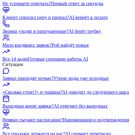
Не успеваете отвечать?
Первый ответ за секунды
Клиент спросил цену и пропал?
AI вернёт к оплате
Звонки уходят в пропущенные?
AI берёт трубку
Мало входящих заявок?
Рой найдёт новые
Все 14 задач
Готовые сценарии работы AI
Ситуации
Заявки приходят ночью?
Утром лиды уже холодные
«Сколько стоит?» и тишина?
AI доводит до следующего шага
Выходные копят заявки?
AI отвечает без выходных
Неявки съедают расписание?
Напоминания и подтверждения
Все продажи держатся на вас?
AI снимает переписку