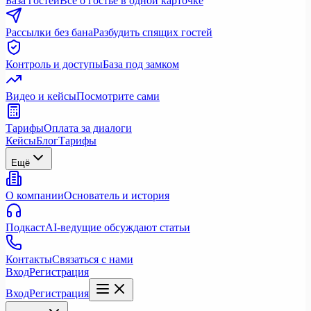
База гостей
Всё о гостье в одной карточке
Рассылки без бана
Разбудить спящих гостей
Контроль и доступы
База под замком
Видео и кейсы
Посмотрите сами
Тарифы
Оплата за диалоги
Кейсы
Блог
Тарифы
Ещё
О компании
Основатель и история
Подкаст
AI-ведущие обсуждают статьи
Контакты
Связаться с нами
Вход
Регистрация
Вход
Регистрация