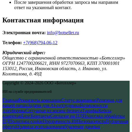
После завершения обработки запроса мы направим
ответ на указанный контакт.
Контактная информация
Электронная почта:
info@botseller.ru
Телефон:
+7(968)794-06-12
Юридический адрес:
Общество с ограниченной ответственностью «Ботселлер»
ОГРН
1247700206621
, ИНН
9727070663
, КПП
370001001
153012, Россия, Ивановская область,
г. Иваново, ул.
Колотилова,
д. 49Д
Copyright © 2024–2026 ООО «Ботселлер»
ИИ на службе предпринимателей
Главная
Реквизиты компании
Статус компании
Решения для
вашей ниши
Задачи для AI-сотрудника
Возможности
платформы
Ситуации из жизни бизнеса
Тарифы
Кейсы
клиентов
Блог
Контакты
Согласие на ПД
Политика обработки
ПД
Политика cookie
Прозрачность ИИ
Безопасность
Публичная
оферта
Правила использования
Удаление данных