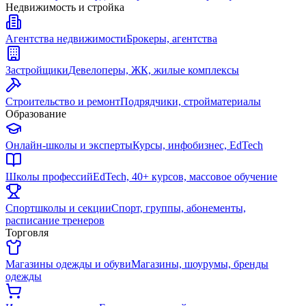
Недвижимость и стройка
Агентства недвижимости
Брокеры, агентства
Застройщики
Девелоперы, ЖК, жилые комплексы
Строительство и ремонт
Подрядчики, стройматериалы
Образование
Онлайн-школы и эксперты
Курсы, инфобизнес, EdTech
Школы профессий
EdTech, 40+ курсов, массовое обучение
Спортшколы и секции
Спорт, группы, абонементы,
расписание тренеров
Торговля
Магазины одежды и обуви
Магазины, шоурумы, бренды
одежды