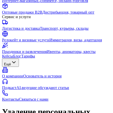
Интернет-магазины
E-commerce, онлайн-торговля
Оптовые продажи B2B
Дистрибьюция, товарный опт
Сервис и услуги
Логистика и доставка
Транспорт, курьеры, склады
Релокейт и визовые услуги
Иммиграция, визы, адаптация
Праздники и развлечения
Ивенты, аниматоры, квесты
Кейсы
Блог
Тарифы
Ещё
О компании
Основатель и история
Подкаст
AI-ведущие обсуждают статьи
Контакты
Связаться с нами
Удаление персональных