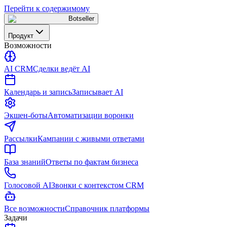
Перейти к содержимому
Botseller
Продукт
Возможности
AI CRM
Сделки ведёт AI
Календарь и запись
Записывает AI
Экшен-боты
Автоматизации воронки
Рассылки
Кампании с живыми ответами
База знаний
Ответы по фактам бизнеса
Голосовой AI
Звонки с контекстом CRM
Все возможности
Справочник платформы
Задачи