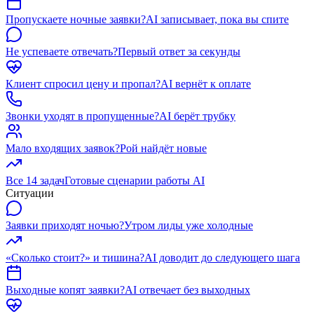
Пропускаете ночные заявки?
AI записывает, пока вы спите
Не успеваете отвечать?
Первый ответ за секунды
Клиент спросил цену и пропал?
AI вернёт к оплате
Звонки уходят в пропущенные?
AI берёт трубку
Мало входящих заявок?
Рой найдёт новые
Все 14 задач
Готовые сценарии работы AI
Ситуации
Заявки приходят ночью?
Утром лиды уже холодные
«Сколько стоит?» и тишина?
AI доводит до следующего шага
Выходные копят заявки?
AI отвечает без выходных