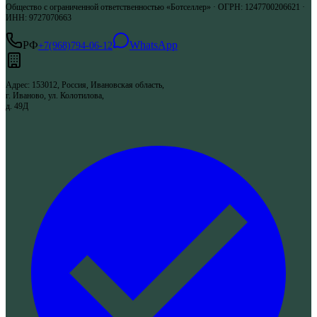
Общество с ограниченной ответственностью «Ботселлер»
·
ОГРН
:
1247700206621
·
ИНН
:
9727070663
РФ
WhatsApp
+7(968)794-06-12
Адрес
:
153012, Россия, Ивановская область,
г. Иваново, ул. Колотилова,
д. 49Д