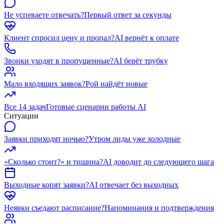
Не успеваете отвечать?
Первый ответ за секунды
Клиент спросил цену и пропал?
AI вернёт к оплате
Звонки уходят в пропущенные?
AI берёт трубку
Мало входящих заявок?
Рой найдёт новые
Все 14 задач
Готовые сценарии работы AI
Ситуации
Заявки приходят ночью?
Утром лиды уже холодные
«Сколько стоит?» и тишина?
AI доводит до следующего шага
Выходные копят заявки?
AI отвечает без выходных
Неявки съедают расписание?
Напоминания и подтверждения