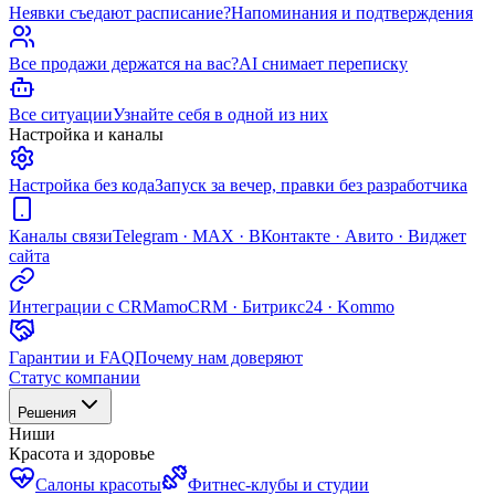
Неявки съедают расписание?
Напоминания и подтверждения
Все продажи держатся на вас?
AI снимает переписку
Все ситуации
Узнайте себя в одной из них
Настройка и каналы
Настройка без кода
Запуск за вечер, правки без разработчика
Каналы связи
Telegram · MAX · ВКонтакте · Авито · Виджет
сайта
Интеграции с CRM
amoCRM · Битрикс24 · Kommo
Гарантии и FAQ
Почему нам доверяют
Статус компании
Решения
Ниши
Красота и здоровье
Салоны красоты
Фитнес-клубы и студии