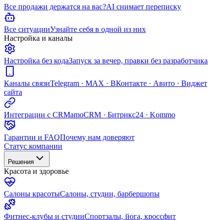
Все продажи держатся на вас?
AI снимает переписку
Все ситуации
Узнайте себя в одной из них
Настройка и каналы
Настройка без кода
Запуск за вечер, правки без разработчика
Каналы связи
Telegram · MAX · ВКонтакте · Авито · Виджет
сайта
Интеграции с CRM
amoCRM · Битрикс24 · Kommo
Гарантии и FAQ
Почему нам доверяют
Статус компании
Решения
Красота и здоровье
Салоны красоты
Салоны, студии, барбершопы
Фитнес-клубы и студии
Спортзалы, йога, кроссфит