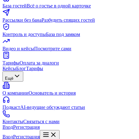
База гостей
Всё о гостье в одной карточке
Рассылки без бана
Разбудить спящих гостей
Контроль и доступы
База под замком
Видео и кейсы
Посмотрите сами
Тарифы
Оплата за диалоги
Кейсы
Блог
Тарифы
Ещё
О компании
Основатель и история
Подкаст
AI-ведущие обсуждают статьи
Контакты
Связаться с нами
Вход
Регистрация
Вход
Регистрация