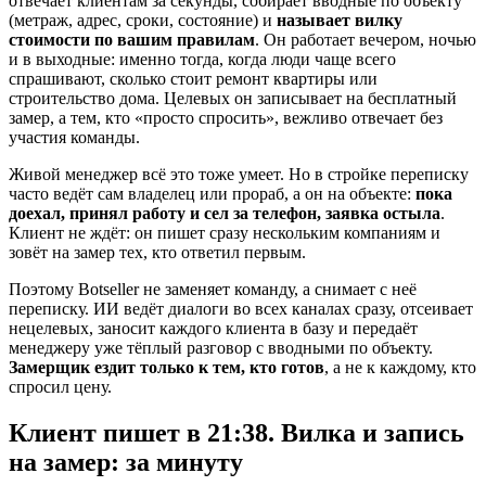
отвечает клиентам за секунды, собирает вводные по объекту
(метраж, адрес, сроки, состояние) и
называет вилку
стоимости по вашим правилам
. Он работает вечером, ночью
и в выходные: именно тогда, когда люди чаще всего
спрашивают, сколько стоит ремонт квартиры или
строительство дома. Целевых он записывает на бесплатный
замер, а тем, кто «просто спросить», вежливо отвечает без
участия команды.
Живой менеджер всё это тоже умеет. Но в стройке переписку
часто ведёт сам владелец или прораб, а он на объекте:
пока
доехал, принял работу и сел за телефон, заявка остыла
.
Клиент не ждёт: он пишет сразу нескольким компаниям и
зовёт на замер тех, кто ответил первым.
Поэтому Botseller не заменяет команду, а снимает с неё
переписку. ИИ ведёт диалоги во всех каналах сразу, отсеивает
нецелевых, заносит каждого клиента в базу и передаёт
менеджеру уже тёплый разговор с вводными по объекту.
Замерщик ездит только к тем, кто готов
, а не к каждому, кто
спросил цену.
Клиент пишет в 21:38.
Вилка и запись
на замер: за минуту