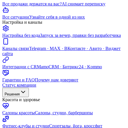
Все продажи держатся на вас?
AI снимает переписку
Все ситуации
Узнайте себя в одной из них
Настройка и каналы
Настройка без кода
Запуск за вечер, правки без разработчика
Каналы связи
Telegram · MAX · ВКонтакте · Авито · Виджет
сайта
Интеграции с CRM
amoCRM · Битрикс24 · Kommo
Гарантии и FAQ
Почему нам доверяют
Статус компании
Решения
Красота и здоровье
Салоны красоты
Салоны, студии, барбершопы
Фитнес-клубы и студии
Спортзалы, йога, кроссфит