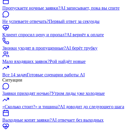
Пропускаете ночные заявки?
AI записывает, пока вы спите
Не успеваете отвечать?
Первый ответ за секунды
Клиент спросил цену и пропал?
AI вернёт к оплате
Звонки уходят в пропущенные?
AI берёт трубку
Мало входящих заявок?
Рой найдёт новые
Все 14 задач
Готовые сценарии работы AI
Ситуации
Заявки приходят ночью?
Утром лиды уже холодные
«Сколько стоит?» и тишина?
AI доводит до следующего шага
Выходные копят заявки?
AI отвечает без выходных