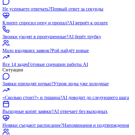
Не успеваете отвечать?
Первый ответ за секунды
Клиент спросил цену и пропал?
AI вернёт к оплате
Звонки уходят в пропущенные?
AI берёт трубку
Мало входящих заявок?
Рой найдёт новые
Все 14 задач
Готовые сценарии работы AI
Ситуации
Заявки приходят ночью?
Утром лиды уже холодные
«Сколько стоит?» и тишина?
AI доводит до следующего шага
Выходные копят заявки?
AI отвечает без выходных
Неявки съедают расписание?
Напоминания и подтверждения