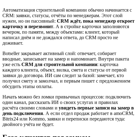
Автоматизация строительной компании обычно начинается с
CRM: заявки, статусы, отчёты по менеджерам. Этот слой
нужен, но он пассивный:
CRM ждёт, пока менеджер откроет
карточку и перезвонит
. А в стройке карточки заполняются
вечером, по памяти, между объектами: клиент, который
написал днём и не дождался ответа, до CRM просто не
доживает.
Botseller закрывает активный слой: отвечает, собирает
вводные, записывает на замер и напоминает. Внутри пакета
уже есть
CRM для строительной компании
: карточка
каждого клиента, объект, вилка, смета и статусы от первой
заявки до договора. ИИ сам следит за базой: замечает, кто
получил смету и замолчал, и первым пишет с предложением
обсудить этапы оплаты.
Начать можно без ломки привычных процессов: подключить
один канал, рассказать ИИ о своих услугах и правилах
расчёта своими словами и
увидеть первые записи на замер в
день подключения
. А если отдел продаж работает в amoCRM,
Bitrix24 или Kommo, заявки и переписки передаются туда:
двойного учёта не будет.