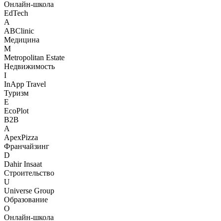
Онлайн-школа
EdTech
A
ABClinic
Медицина
M
Metropolitan Estate
Недвижимость
I
InApp Travel
Туризм
E
EcoPlot
B2B
A
ApexPizza
Франчайзинг
D
Dahir Insaat
Строительство
U
Universe Group
Образование
О
Онлайн-школа