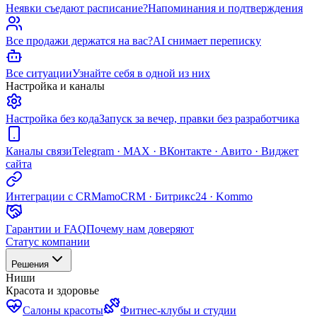
Неявки съедают расписание?
Напоминания и подтверждения
Все продажи держатся на вас?
AI снимает переписку
Все ситуации
Узнайте себя в одной из них
Настройка и каналы
Настройка без кода
Запуск за вечер, правки без разработчика
Каналы связи
Telegram · MAX · ВКонтакте · Авито · Виджет
сайта
Интеграции с CRM
amoCRM · Битрикс24 · Kommo
Гарантии и FAQ
Почему нам доверяют
Статус компании
Решения
Ниши
Красота и здоровье
Салоны красоты
Фитнес-клубы и студии