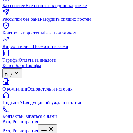
База гостей
Всё о гостье в одной карточке
Рассылки без бана
Разбудить спящих гостей
Контроль и доступы
База под замком
Видео и кейсы
Посмотрите сами
Тарифы
Оплата за диалоги
Кейсы
Блог
Тарифы
Ещё
О компании
Основатель и история
Подкаст
AI-ведущие обсуждают статьи
Контакты
Связаться с нами
Вход
Регистрация
Вход
Регистрация