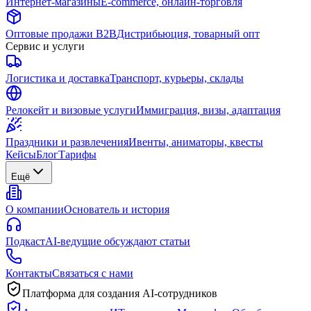
Интернет-магазины
E-commerce, онлайн-торговля
Оптовые продажи B2B
Дистрибьюция, товарный опт
Сервис и услуги
Логистика и доставка
Транспорт, курьеры, склады
Релокейт и визовые услуги
Иммиграция, визы, адаптация
Праздники и развлечения
Ивенты, аниматоры, квесты
Кейсы
Блог
Тарифы
Ещё
О компании
Основатель и история
Подкаст
AI-ведущие обсуждают статьи
Контакты
Связаться с нами
Платформа для создания AI-сотрудников