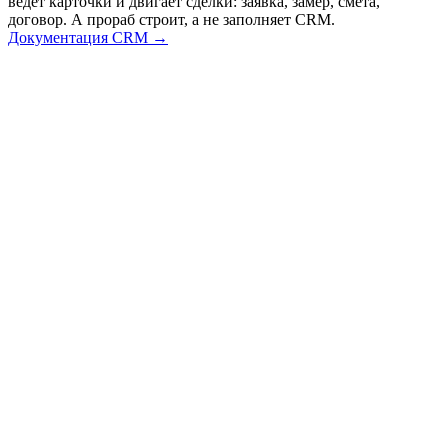
ведёт карточки и двигает сделки: заявка, замер, смета,
договор. А прораб строит, а не заполняет CRM.
Документация CRM →