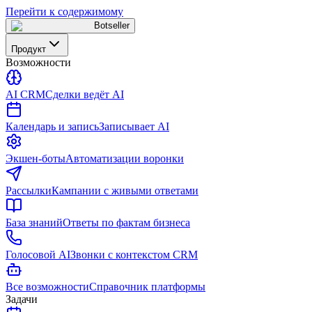
Перейти к содержимому
Botseller
Продукт
Возможности
AI CRM
Сделки ведёт AI
Календарь и запись
Записывает AI
Экшен-боты
Автоматизации воронки
Рассылки
Кампании с живыми ответами
База знаний
Ответы по фактам бизнеса
Голосовой AI
Звонки с контекстом CRM
Все возможности
Справочник платформы
Задачи