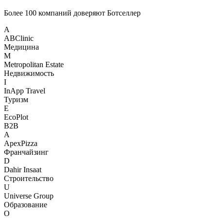
Более 100 компаний доверяют
Ботселлер
A
ABClinic
Медицина
M
Metropolitan Estate
Недвижимость
I
InApp Travel
Туризм
E
EcoPlot
B2B
A
ApexPizza
Франчайзинг
D
Dahir Insaat
Строительство
U
Universe Group
Образование
О