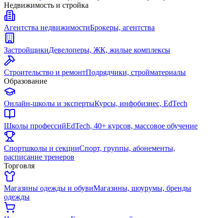
Недвижимость и стройка
Агентства недвижимости
Брокеры, агентства
Застройщики
Девелоперы, ЖК, жилые комплексы
Строительство и ремонт
Подрядчики, стройматериалы
Образование
Онлайн-школы и эксперты
Курсы, инфобизнес, EdTech
Школы профессий
EdTech, 40+ курсов, массовое обучение
Спортшколы и секции
Спорт, группы, абонементы,
расписание тренеров
Торговля
Магазины одежды и обуви
Магазины, шоурумы, бренды
одежды