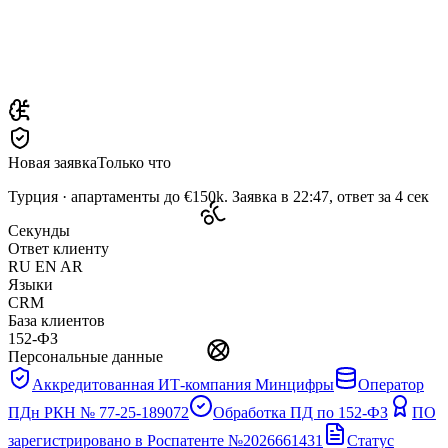
Новая заявка
Только что
Турция · апартаменты до €150k. Заявка в 22:47, ответ за 4 сек
Секунды
Ответ клиенту
RU EN AR
Языки
CRM
База клиентов
152-ФЗ
Персональные данные
Аккредитованная ИТ-компания Минцифры
Оператор
ПДн РКН № 77-25-189072
Обработка ПД по 152-ФЗ
ПО
зарегистрировано в Роспатенте №2026661431
Статус