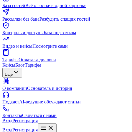
База гостей
Всё о гостье в одной карточке
Рассылки без бана
Разбудить спящих гостей
Контроль и доступы
База под замком
Видео и кейсы
Посмотрите сами
Тарифы
Оплата за диалоги
Кейсы
Блог
Тарифы
Ещё
О компании
Основатель и история
Подкаст
AI-ведущие обсуждают статьи
Контакты
Связаться с нами
Вход
Регистрация
Вход
Регистрация