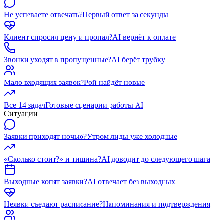
Не успеваете отвечать?
Первый ответ за секунды
Клиент спросил цену и пропал?
AI вернёт к оплате
Звонки уходят в пропущенные?
AI берёт трубку
Мало входящих заявок?
Рой найдёт новые
Все 14 задач
Готовые сценарии работы AI
Ситуации
Заявки приходят ночью?
Утром лиды уже холодные
«Сколько стоит?» и тишина?
AI доводит до следующего шага
Выходные копят заявки?
AI отвечает без выходных
Неявки съедают расписание?
Напоминания и подтверждения