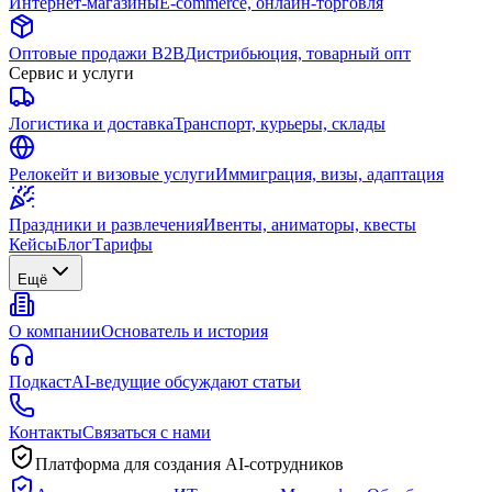
Интернет-магазины
E-commerce, онлайн-торговля
Оптовые продажи B2B
Дистрибьюция, товарный опт
Сервис и услуги
Логистика и доставка
Транспорт, курьеры, склады
Релокейт и визовые услуги
Иммиграция, визы, адаптация
Праздники и развлечения
Ивенты, аниматоры, квесты
Кейсы
Блог
Тарифы
Ещё
О компании
Основатель и история
Подкаст
AI-ведущие обсуждают статьи
Контакты
Связаться с нами
Платформа для создания AI-сотрудников