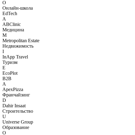
О
Онлайн-школа
EdTech
A
ABClinic
Медицина
M
Metropolitan Estate
Недвижимость
I
InApp Travel
Туризм
E
EcoPlot
B2B
A
ApexPizza
Франчайзинг
D
Dahir Insaat
Строительство
U
Universe Group
Образование
О