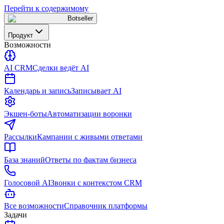
Перейти к содержимому
Botseller
Продукт
Возможности
AI CRM
Сделки ведёт AI
Календарь и запись
Записывает AI
Экшен-боты
Автоматизации воронки
Рассылки
Кампании с живыми ответами
База знаний
Ответы по фактам бизнеса
Голосовой AI
Звонки с контекстом CRM
Все возможности
Справочник платформы
Задачи