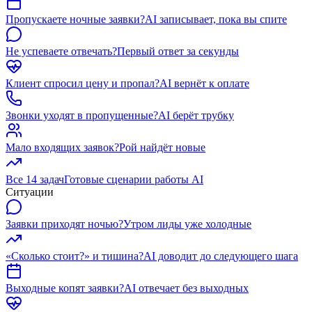
Пропускаете ночные заявки?
AI записывает, пока вы спите
Не успеваете отвечать?
Первый ответ за секунды
Клиент спросил цену и пропал?
AI вернёт к оплате
Звонки уходят в пропущенные?
AI берёт трубку
Мало входящих заявок?
Рой найдёт новые
Все 14 задач
Готовые сценарии работы AI
Ситуации
Заявки приходят ночью?
Утром лиды уже холодные
«Сколько стоит?» и тишина?
AI доводит до следующего шага
Выходные копят заявки?
AI отвечает без выходных