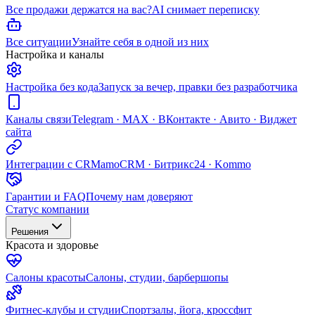
Все продажи держатся на вас?
AI снимает переписку
Все ситуации
Узнайте себя в одной из них
Настройка и каналы
Настройка без кода
Запуск за вечер, правки без разработчика
Каналы связи
Telegram · MAX · ВКонтакте · Авито · Виджет
сайта
Интеграции с CRM
amoCRM · Битрикс24 · Kommo
Гарантии и FAQ
Почему нам доверяют
Статус компании
Решения
Красота и здоровье
Салоны красоты
Салоны, студии, барбершопы
Фитнес-клубы и студии
Спортзалы, йога, кроссфит