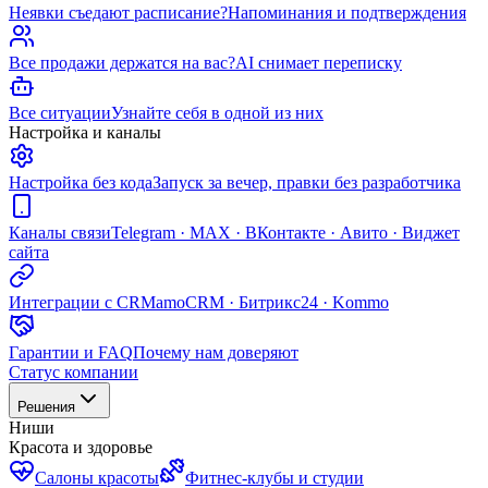
Неявки съедают расписание?
Напоминания и подтверждения
Все продажи держатся на вас?
AI снимает переписку
Все ситуации
Узнайте себя в одной из них
Настройка и каналы
Настройка без кода
Запуск за вечер, правки без разработчика
Каналы связи
Telegram · MAX · ВКонтакте · Авито · Виджет
сайта
Интеграции с CRM
amoCRM · Битрикс24 · Kommo
Гарантии и FAQ
Почему нам доверяют
Статус компании
Решения
Ниши
Красота и здоровье
Салоны красоты
Фитнес-клубы и студии