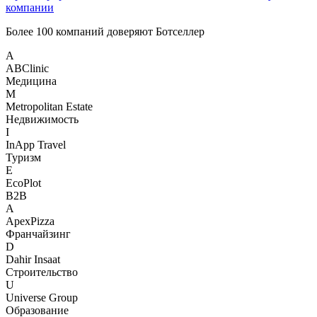
компании
Более 100 компаний доверяют
Ботселлер
A
ABClinic
Медицина
M
Metropolitan Estate
Недвижимость
I
InApp Travel
Туризм
E
EcoPlot
B2B
A
ApexPizza
Франчайзинг
D
Dahir Insaat
Строительство
U
Universe Group
Образование