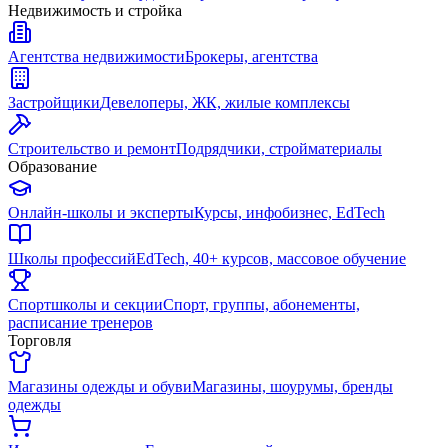
Недвижимость и стройка
Агентства недвижимости
Брокеры, агентства
Застройщики
Девелоперы, ЖК, жилые комплексы
Строительство и ремонт
Подрядчики, стройматериалы
Образование
Онлайн-школы и эксперты
Курсы, инфобизнес, EdTech
Школы профессий
EdTech, 40+ курсов, массовое обучение
Спортшколы и секции
Спорт, группы, абонементы,
расписание тренеров
Торговля
Магазины одежды и обуви
Магазины, шоурумы, бренды
одежды