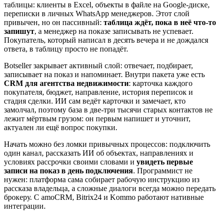
таблицы: клиенты в Excel, объекты в файле на Google-диске,
переписки в личных WhatsApp менеджеров. Этот слой
привычен, но он пассивный:
таблица ждёт, пока в неё что-то
запишут
, а менеджер на показе записывать не успевает.
Покупатель, который написал в десять вечера и не дождался
ответа, в таблицу просто не попадёт.
Botseller закрывает активный слой: отвечает, подбирает,
записывает на показ и напоминает. Внутри пакета уже есть
CRM для агентства недвижимости
: карточка каждого
покупателя, бюджет, направление, история переписок и
стадия сделки. ИИ сам ведёт карточки и замечает, кто
замолчал, поэтому база в две-три тысячи старых контактов не
лежит мёртвым грузом: он первым напишет и уточнит,
актуален ли ещё вопрос покупки.
Начать можно без ломки привычных процессов: подключить
один канал, рассказать ИИ об объектах, направлениях и
условиях рассрочки своими словами и
увидеть первые
записи на показ в день подключения
. Программист не
нужен: платформа сама собирает рабочую инструкцию из
рассказа владельца, а сложные диалоги всегда можно передать
брокеру. С amoCRM, Bitrix24 и Kommo работают нативные
интеграции.