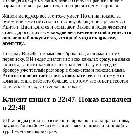
После разговора он напоминает о себе, отправляет новые
варианты и возвращает тех, кто спросил цену и пропал.
Живой менеджер всё это тоже умеет. Но он на показе, за
рулём или уже спит: пока он занят, обращения с рекламы, с
Авито и Циан копятся и остывают. Заявка в недвижимости
стоит дорого, поэтому
каждое неотвеченное сообщение: это
оплаченный покупатель, который уходит к другому
агентству
.
Поэтому Botseller не заменяет брокеров, а снимает с них
переписку. ИИ ведёт диалоги во всех каналах сразу, на языке
клиента, заносит каждого покупателя в базу и передаёт
брокеру уже тёплый разговор с бюджетом и пожеланиями.
Агентство перестаёт терять покупателей
не потому, что
команда стала работать больше, а потому что ответ перестал
зависеть от того, кто сейчас на показе.
Клиент пишет в 22:47.
Показ назначен
в 22:48
ИИ-менеджер видит расписание брокеров по направлениям,
находит ближайшее окно, записывает на показ или онлайн-
тур. Без «ответим завтра».