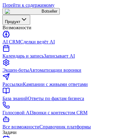
Перейти к содержимому
Botseller
Продукт
Возможности
AI CRM
Сделки ведёт AI
Календарь и запись
Записывает AI
Экшен-боты
Автоматизации воронки
Рассылки
Кампании с живыми ответами
База знаний
Ответы по фактам бизнеса
Голосовой AI
Звонки с контекстом CRM
Все возможности
Справочник платформы
Задачи