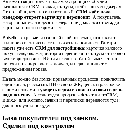
Автоматизация отдела продаж застройщика обычно
начинается с CRM: заявки, статусы, отчёты по менеджерам.
Этот слой нужен, но он пассивный:
CRM ждёт, пока
менеджер откроет карточку и перезвонит
. А покупатель,
который написал в десять вечера и не дождался ответа, до
карточки просто не доживает.
Botseller закрывает активный слой: отвечает, отправляет
планировки, записывает на показ и напоминает. Внутри
пакета уже есть
CRM для застройщика
: карточка каждого
покупателя, бюджет, история переписки и статусы от первой
заявки до договора. ИИ сам следит за базой: замечает, кто
получил планировки и замолчал, и первым пишет с
предложением показа.
Начать можно без ломки привычных процессов: подключить
один канал, рассказать ИИ о своих ЖК, ценах и рассрочке
своими словами и
увидеть первые записи на показ в день
подключения
. А если отдел продаж работает в amoCRM,
Bitrix24 или Kommo, заявки и переписки передаются туда:
двойного учёта не будет.
База покупателей под замком.
Сделки под контролем