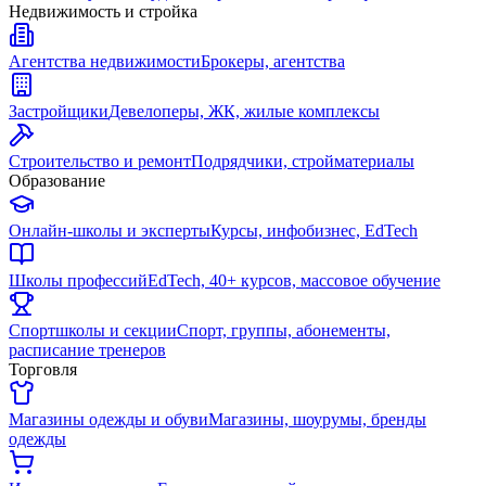
Недвижимость и стройка
Агентства недвижимости
Брокеры, агентства
Застройщики
Девелоперы, ЖК, жилые комплексы
Строительство и ремонт
Подрядчики, стройматериалы
Образование
Онлайн-школы и эксперты
Курсы, инфобизнес, EdTech
Школы профессий
EdTech, 40+ курсов, массовое обучение
Спортшколы и секции
Спорт, группы, абонементы,
расписание тренеров
Торговля
Магазины одежды и обуви
Магазины, шоурумы, бренды
одежды