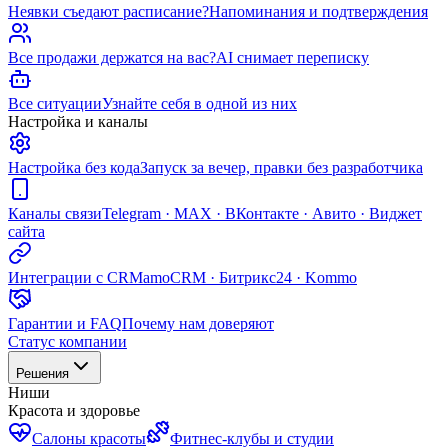
Неявки съедают расписание?
Напоминания и подтверждения
Все продажи держатся на вас?
AI снимает переписку
Все ситуации
Узнайте себя в одной из них
Настройка и каналы
Настройка без кода
Запуск за вечер, правки без разработчика
Каналы связи
Telegram · MAX · ВКонтакте · Авито · Виджет
сайта
Интеграции с CRM
amoCRM · Битрикс24 · Kommo
Гарантии и FAQ
Почему нам доверяют
Статус компании
Решения
Ниши
Красота и здоровье
Салоны красоты
Фитнес-клубы и студии