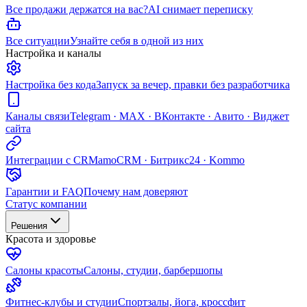
Все продажи держатся на вас?
AI снимает переписку
Все ситуации
Узнайте себя в одной из них
Настройка и каналы
Настройка без кода
Запуск за вечер, правки без разработчика
Каналы связи
Telegram · MAX · ВКонтакте · Авито · Виджет
сайта
Интеграции с CRM
amoCRM · Битрикс24 · Kommo
Гарантии и FAQ
Почему нам доверяют
Статус компании
Решения
Красота и здоровье
Салоны красоты
Салоны, студии, барбершопы
Фитнес-клубы и студии
Спортзалы, йога, кроссфит