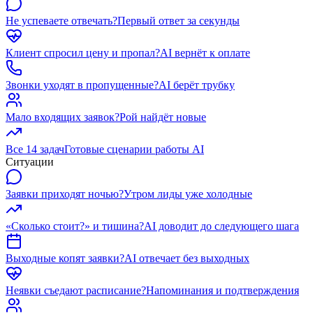
Не успеваете отвечать?
Первый ответ за секунды
Клиент спросил цену и пропал?
AI вернёт к оплате
Звонки уходят в пропущенные?
AI берёт трубку
Мало входящих заявок?
Рой найдёт новые
Все 14 задач
Готовые сценарии работы AI
Ситуации
Заявки приходят ночью?
Утром лиды уже холодные
«Сколько стоит?» и тишина?
AI доводит до следующего шага
Выходные копят заявки?
AI отвечает без выходных
Неявки съедают расписание?
Напоминания и подтверждения