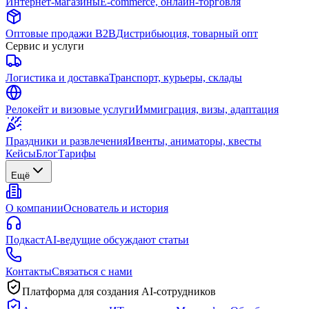
Интернет-магазины
E-commerce, онлайн-торговля
Оптовые продажи B2B
Дистрибьюция, товарный опт
Сервис и услуги
Логистика и доставка
Транспорт, курьеры, склады
Релокейт и визовые услуги
Иммиграция, визы, адаптация
Праздники и развлечения
Ивенты, аниматоры, квесты
Кейсы
Блог
Тарифы
Ещё
О компании
Основатель и история
Подкаст
AI-ведущие обсуждают статьи
Контакты
Связаться с нами
Платформа для создания AI-сотрудников