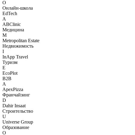
О
Онлайн-школа
EdTech
A
ABClinic
Медицина
M
Metropolitan Estate
Недвижимость
I
InApp Travel
Туризм
E
EcoPlot
B2B
A
ApexPizza
Франчайзинг
D
Dahir Insaat
Строительство
U
Universe Group
Образование
О