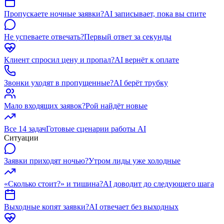
Пропускаете ночные заявки?
AI записывает, пока вы спите
Не успеваете отвечать?
Первый ответ за секунды
Клиент спросил цену и пропал?
AI вернёт к оплате
Звонки уходят в пропущенные?
AI берёт трубку
Мало входящих заявок?
Рой найдёт новые
Все 14 задач
Готовые сценарии работы AI
Ситуации
Заявки приходят ночью?
Утром лиды уже холодные
«Сколько стоит?» и тишина?
AI доводит до следующего шага
Выходные копят заявки?
AI отвечает без выходных