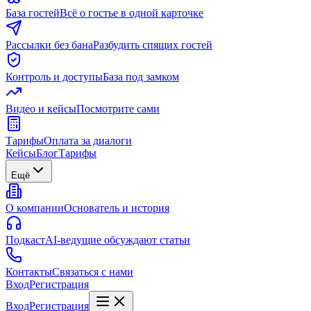
База гостей
Всё о гостье в одной карточке
Рассылки без бана
Разбудить спящих гостей
Контроль и доступы
База под замком
Видео и кейсы
Посмотрите сами
Тарифы
Оплата за диалоги
Кейсы
Блог
Тарифы
Ещё
О компании
Основатель и история
Подкаст
AI-ведущие обсуждают статьи
Контакты
Связаться с нами
Вход
Регистрация
Вход
Регистрация