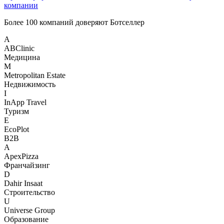
компании
Более 100 компаний доверяют
Ботселлер
A
ABClinic
Медицина
M
Metropolitan Estate
Недвижимость
I
InApp Travel
Туризм
E
EcoPlot
B2B
A
ApexPizza
Франчайзинг
D
Dahir Insaat
Строительство
U
Universe Group
Образование