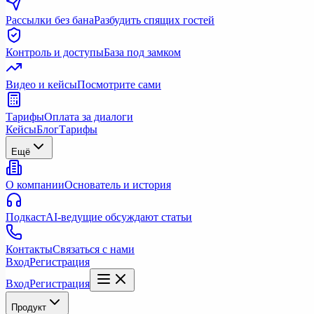
Рассылки без бана
Разбудить спящих гостей
Контроль и доступы
База под замком
Видео и кейсы
Посмотрите сами
Тарифы
Оплата за диалоги
Кейсы
Блог
Тарифы
Ещё
О компании
Основатель и история
Подкаст
AI-ведущие обсуждают статьи
Контакты
Связаться с нами
Вход
Регистрация
Вход
Регистрация
Продукт