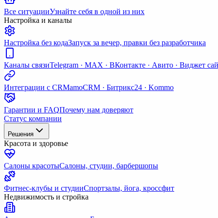
Все ситуации
Узнайте себя в одной из них
Настройка и каналы
Настройка без кода
Запуск за вечер, правки без разработчика
Каналы связи
Telegram · MAX · ВКонтакте · Авито · Виджет са
Интеграции с CRM
amoCRM · Битрикс24 · Kommo
Гарантии и FAQ
Почему нам доверяют
Статус компании
Решения
Красота и здоровье
Салоны красоты
Салоны, студии, барбершопы
Фитнес-клубы и студии
Спортзалы, йога, кроссфит
Недвижимость и стройка