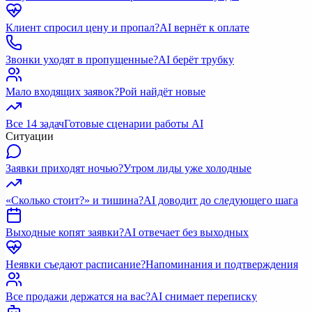
Клиент спросил цену и пропал?
AI вернёт к оплате
Звонки уходят в пропущенные?
AI берёт трубку
Мало входящих заявок?
Рой найдёт новые
Все 14 задач
Готовые сценарии работы AI
Ситуации
Заявки приходят ночью?
Утром лиды уже холодные
«Сколько стоит?» и тишина?
AI доводит до следующего шага
Выходные копят заявки?
AI отвечает без выходных
Неявки съедают расписание?
Напоминания и подтверждения
Все продажи держатся на вас?
AI снимает переписку