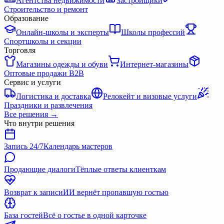
Агентства недвижимости
Застройщики
Строительство и ремонт
Образование
Онлайн-школы и эксперты
Школы профессий
Спортшколы и секции
Торговля
Магазины одежды и обуви
Интернет-магазины
Оптовые продажи B2B
Сервис и услуги
Логистика и доставка
Релокейт и визовые услуги
Праздники и развлечения
Все решения
→
Что внутри решения
Запись 24/7
Календарь мастеров
Продающие диалоги
Тёплые ответы клиенткам
Возврат к записи
ИИ вернёт пропавшую гостью
База гостей
Всё о гостье в одной карточке