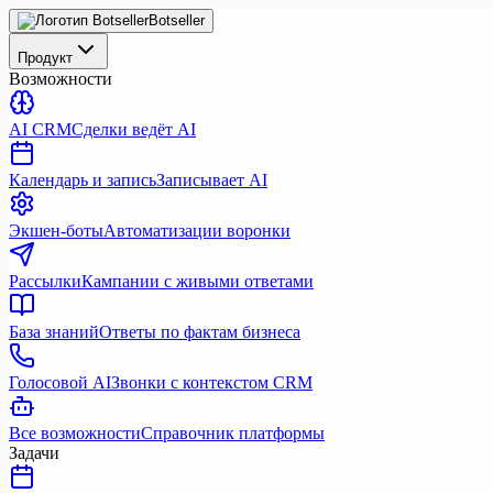
Botseller
Продукт
Возможности
AI CRM
Сделки ведёт AI
Календарь и запись
Записывает AI
Экшен-боты
Автоматизации воронки
Рассылки
Кампании с живыми ответами
База знаний
Ответы по фактам бизнеса
Голосовой AI
Звонки с контекстом CRM
Все возможности
Справочник платформы
Задачи