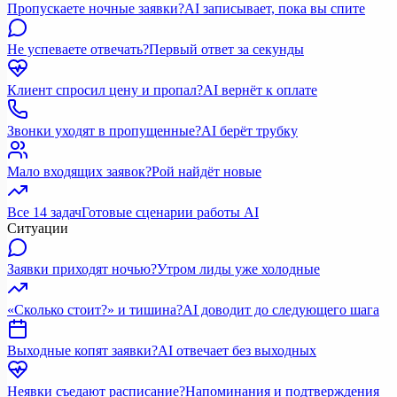
Пропускаете ночные заявки?
AI записывает, пока вы спите
Не успеваете отвечать?
Первый ответ за секунды
Клиент спросил цену и пропал?
AI вернёт к оплате
Звонки уходят в пропущенные?
AI берёт трубку
Мало входящих заявок?
Рой найдёт новые
Все 14 задач
Готовые сценарии работы AI
Ситуации
Заявки приходят ночью?
Утром лиды уже холодные
«Сколько стоит?» и тишина?
AI доводит до следующего шага
Выходные копят заявки?
AI отвечает без выходных
Неявки съедают расписание?
Напоминания и подтверждения