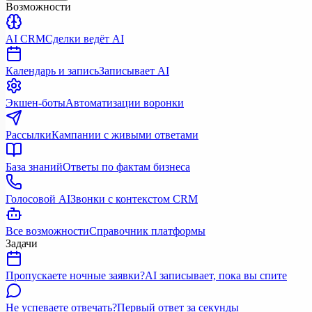
Возможности
AI CRM
Сделки ведёт AI
Календарь и запись
Записывает AI
Экшен-боты
Автоматизации воронки
Рассылки
Кампании с живыми ответами
База знаний
Ответы по фактам бизнеса
Голосовой AI
Звонки с контекстом CRM
Все возможности
Справочник платформы
Задачи
Пропускаете ночные заявки?
AI записывает, пока вы спите
Не успеваете отвечать?
Первый ответ за секунды