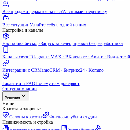
Все продажи держатся на вас?
AI снимает переписку
Все ситуации
Узнайте себя в одной из них
Настройка и каналы
Настройка без кода
Запуск за вечер, правки без разработчика
Каналы связи
Telegram · MAX · ВКонтакте · Авито · Виджет са
Интеграции с CRM
amoCRM · Битрикс24 · Kommo
Гарантии и FAQ
Почему нам доверяют
Статус компании
Решения
Ниши
Красота и здоровье
Салоны красоты
Фитнес-клубы и студии
Недвижимость и стройка