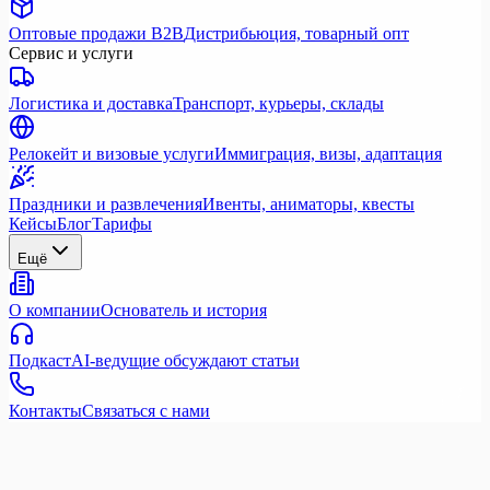
Оптовые продажи B2B
Дистрибьюция, товарный опт
Сервис и услуги
Логистика и доставка
Транспорт, курьеры, склады
Релокейт и визовые услуги
Иммиграция, визы, адаптация
Праздники и развлечения
Ивенты, аниматоры, квесты
Кейсы
Блог
Тарифы
Ещё
О компании
Основатель и история
Подкаст
AI-ведущие обсуждают статьи
Контакты
Связаться с нами