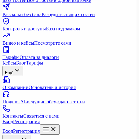
База гостей
Всё о гостье в одной карточке
Рассылки без бана
Разбудить спящих гостей
Контроль и доступы
База под замком
Видео и кейсы
Посмотрите сами
Тарифы
Оплата за диалоги
Кейсы
Блог
Тарифы
Ещё
О компании
Основатель и история
Подкаст
AI-ведущие обсуждают статьи
Контакты
Связаться с нами
Вход
Регистрация
Вход
Регистрация