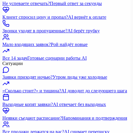
Не успеваете отвечать?
Первый ответ за секунды
Клиент спросил цену и пропал?
AI вернёт к оплате
Звонки уходят в пропущенные?
AI берёт трубку
Мало входящих заявок?
Рой найдёт новые
Все 14 задач
Готовые сценарии работы AI
Ситуации
Заявки приходят ночью?
Утром лиды уже холодные
«Сколько стоит?» и тишина?
AI доводит до следующего шага
Выходные копят заявки?
AI отвечает без выходных
Неявки съедают расписание?
Напоминания и подтверждения
Все продажи держатся на вас?
AI снимает переписку