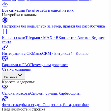
Все ситуации
Узнайте себя в одной из них
Настройка и каналы
Настройка без кода
Запуск за вечер, правки без разработчика
Каналы связи
Telegram · MAX · ВКонтакте · Авито · Виджет
сайта
Интеграции с CRM
amoCRM · Битрикс24 · Kommo
Гарантии и FAQ
Почему нам доверяют
Статус компании
Решения
Красота и здоровье
Салоны красоты
Салоны, студии, барбершопы
Фитнес-клубы и студии
Спортзалы, йога, кроссфит
Недвижимость и стройка