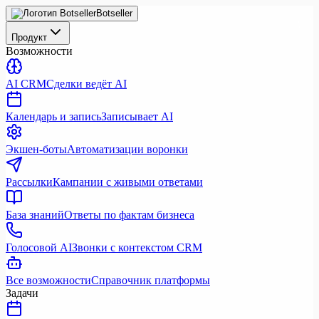
Botseller
Продукт
Возможности
AI CRM
Сделки ведёт AI
Календарь и запись
Записывает AI
Экшен-боты
Автоматизации воронки
Рассылки
Кампании с живыми ответами
База знаний
Ответы по фактам бизнеса
Голосовой AI
Звонки с контекстом CRM
Все возможности
Справочник платформы
Задачи