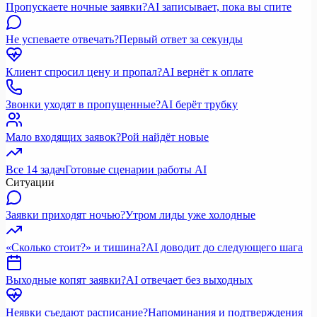
Пропускаете ночные заявки?
AI записывает, пока вы спите
Не успеваете отвечать?
Первый ответ за секунды
Клиент спросил цену и пропал?
AI вернёт к оплате
Звонки уходят в пропущенные?
AI берёт трубку
Мало входящих заявок?
Рой найдёт новые
Все 14 задач
Готовые сценарии работы AI
Ситуации
Заявки приходят ночью?
Утром лиды уже холодные
«Сколько стоит?» и тишина?
AI доводит до следующего шага
Выходные копят заявки?
AI отвечает без выходных
Неявки съедают расписание?
Напоминания и подтверждения