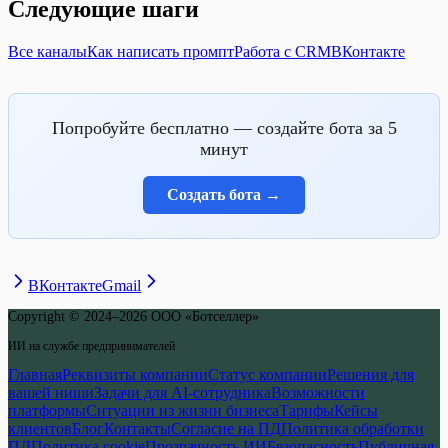
Следующие шаги
Все каналы
Как написать промпт
Работа с CRM
ВКонтакте
Попробуйте бесплатно — создайте бота за 5
минут
Создать бота
→
ВКонтакте
Gmail
Copyright © 2024–2026 ООО «Ботселлер»
ИИ на службе предпринимателей
Главная
Реквизиты компании
Статус компании
Решения для
вашей ниши
Задачи для AI-сотрудника
Возможности
платформы
Ситуации из жизни бизнеса
Тарифы
Кейсы
клиентов
Блог
Контакты
Согласие на ПД
Политика обработки
ПД
Политика cookie
Прозрачность ИИ
Безопасность
Публичная