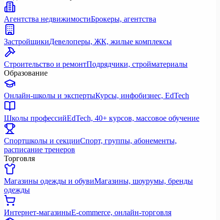
Агентства недвижимости
Брокеры, агентства
Застройщики
Девелоперы, ЖК, жилые комплексы
Строительство и ремонт
Подрядчики, стройматериалы
Образование
Онлайн-школы и эксперты
Курсы, инфобизнес, EdTech
Школы профессий
EdTech, 40+ курсов, массовое обучение
Спортшколы и секции
Спорт, группы, абонементы,
расписание тренеров
Торговля
Магазины одежды и обуви
Магазины, шоурумы, бренды
одежды
Интернет-магазины
E-commerce, онлайн-торговля