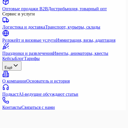
Оптовые продажи B2B
Дистрибьюция, товарный опт
Сервис и услуги
Логистика и доставка
Транспорт, курьеры, склады
Релокейт и визовые услуги
Иммиграция, визы, адаптация
Праздники и развлечения
Ивенты, аниматоры, квесты
Кейсы
Блог
Тарифы
Ещё
О компании
Основатель и история
Подкаст
AI-ведущие обсуждают статьи
Контакты
Связаться с нами