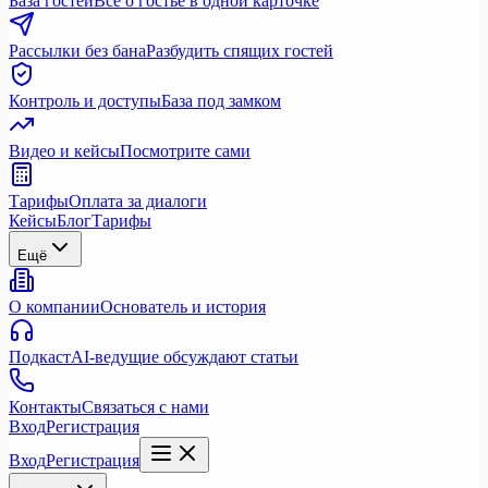
База гостей
Всё о гостье в одной карточке
Рассылки без бана
Разбудить спящих гостей
Контроль и доступы
База под замком
Видео и кейсы
Посмотрите сами
Тарифы
Оплата за диалоги
Кейсы
Блог
Тарифы
Ещё
О компании
Основатель и история
Подкаст
AI-ведущие обсуждают статьи
Контакты
Связаться с нами
Вход
Регистрация
Вход
Регистрация