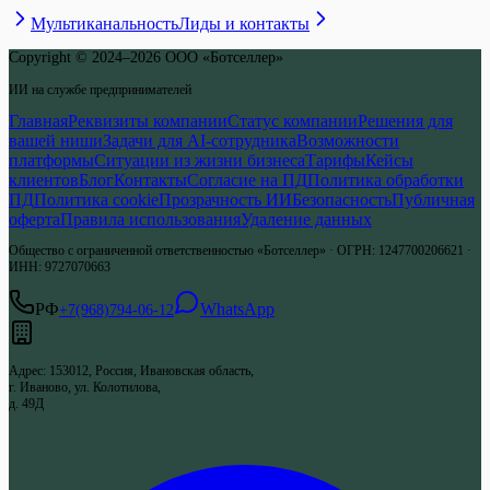
Мультиканальность
Лиды и контакты
Copyright © 2024–2026 ООО «Ботселлер»
ИИ на службе предпринимателей
Главная
Реквизиты компании
Статус компании
Решения для
вашей ниши
Задачи для AI-сотрудника
Возможности
платформы
Ситуации из жизни бизнеса
Тарифы
Кейсы
клиентов
Блог
Контакты
Согласие на ПД
Политика обработки
ПД
Политика cookie
Прозрачность ИИ
Безопасность
Публичная
оферта
Правила использования
Удаление данных
Общество с ограниченной ответственностью «Ботселлер»
·
ОГРН
:
1247700206621
·
ИНН
:
9727070663
РФ
WhatsApp
+7(968)794-06-12
Адрес
:
153012, Россия, Ивановская область,
г. Иваново, ул. Колотилова,
д. 49Д