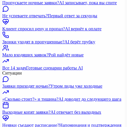
Пропускаете ночные заявки?
AI записывает, пока вы спите
Не успеваете отвечать?
Первый ответ за секунды
Клиент спросил цену и пропал?
AI вернёт к оплате
Звонки уходят в пропущенные?
AI берёт трубку
Мало входящих заявок?
Рой найдёт новые
Все 14 задач
Готовые сценарии работы AI
Ситуации
Заявки приходят ночью?
Утром лиды уже холодные
«Сколько стоит?» и тишина?
AI доводит до следующего шага
Выходные копят заявки?
AI отвечает без выходных
Неявки съедают расписание?
Напоминания и подтверждения