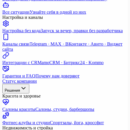
Все ситуации
Узнайте себя в одной из них
Настройка и каналы
Настройка без кода
Запуск за вечер, правки без разработчика
Каналы связи
Telegram · MAX · ВКонтакте · Авито · Виджет
сайта
Интеграции с CRM
amoCRM · Битрикс24 · Kommo
Гарантии и FAQ
Почему нам доверяют
Статус компании
Решения
Красота и здоровье
Салоны красоты
Салоны, студии, барбершопы
Фитнес-клубы и студии
Спортзалы, йога, кроссфит
Недвижимость и стройка