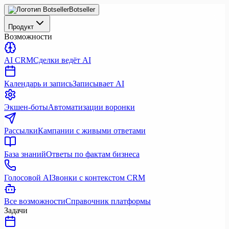
Botseller
Продукт
Возможности
AI CRM
Сделки ведёт AI
Календарь и запись
Записывает AI
Экшен-боты
Автоматизации воронки
Рассылки
Кампании с живыми ответами
База знаний
Ответы по фактам бизнеса
Голосовой AI
Звонки с контекстом CRM
Все возможности
Справочник платформы
Задачи