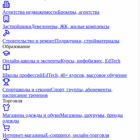
Агентства недвижимости
Брокеры, агентства
Застройщики
Девелоперы, ЖК, жилые комплексы
Строительство и ремонт
Подрядчики, стройматериалы
Образование
Онлайн-школы и эксперты
Курсы, инфобизнес, EdTech
Школы профессий
EdTech, 40+ курсов, массовое обучение
Спортшколы и секции
Спорт, группы, абонементы,
расписание тренеров
Торговля
Магазины одежды и обуви
Магазины, шоурумы, бренды
одежды
Интернет-магазины
E-commerce, онлайн-торговля