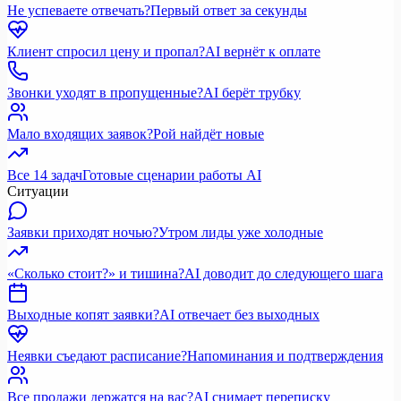
Не успеваете отвечать?
Первый ответ за секунды
Клиент спросил цену и пропал?
AI вернёт к оплате
Звонки уходят в пропущенные?
AI берёт трубку
Мало входящих заявок?
Рой найдёт новые
Все 14 задач
Готовые сценарии работы AI
Ситуации
Заявки приходят ночью?
Утром лиды уже холодные
«Сколько стоит?» и тишина?
AI доводит до следующего шага
Выходные копят заявки?
AI отвечает без выходных
Неявки съедают расписание?
Напоминания и подтверждения
Все продажи держатся на вас?
AI снимает переписку