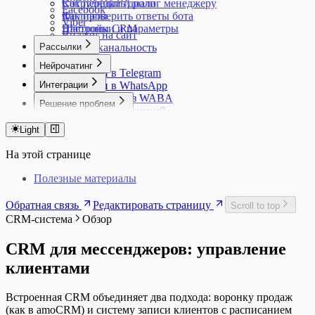
Как передать диалог менеджеру
Сотрудники и роли
Facebook
Как проверить ответы бота
Филиалы
Viber
Настройки и параметры
Шаблоны CRM
Виджет на сайт
Рассылки
Мультиканальность
Обзор
Нейрочатинг
Рассылки в Telegram
Обзор
Интеграции
Рассылки в WhatsApp
Персоны
Рассылки через WABA
Обзор
Решение проблем
Миссии
Шаблоны сообщений
AmoCRM
Чаты и группы
Обзор
Шаблоны WABA
Битрикс24
Активность и логи
Бот не отвечает
Light
Аналитика рассылок
Kommo
Лиды
Частые ошибки
На этой странице
Полезные материалы
Обратная связь
Редактировать страницу
Scroll to top
CRM-система
Обзор
CRM для мессенджеров: управление
клиентами
Встроенная CRM объединяет два подхода: воронку продаж
(как в amoCRM) и систему записи клиентов с расписанием