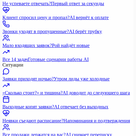
Не успеваете отвечать?
Первый ответ за секунды
Клиент спросил цену и пропал?
AI вернёт к оплате
Звонки уходят в пропущенные?
AI берёт трубку
Мало входящих заявок?
Рой найдёт новые
Все 14 задач
Готовые сценарии работы AI
Ситуации
Заявки приходят ночью?
Утром лиды уже холодные
«Сколько стоит?» и тишина?
AI доводит до следующего шага
Выходные копят заявки?
AI отвечает без выходных
Неявки съедают расписание?
Напоминания и подтверждения
Все продажи держатся на вас?
AI снимает переписку