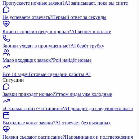
Пропускаете ночные заявки?
AI записывает, пока вы спите
Не успеваете отвечать?
Первый ответ за секунды
Клиент спросил цену и пропал?
AI вернёт к оплате
Звонки уходят в пропущенные?
AI берёт трубку
Мало входящих заявок?
Рой найдёт новые
Все 14 задач
Готовые сценарии работы AI
Ситуации
Заявки приходят ночью?
Утром лиды уже холодные
«Сколько стоит?» и тишина?
AI доводит до следующего шага
Выходные копят заявки?
AI отвечает без выходных
Неявки съедают расписание?
Напоминания и подтверждения