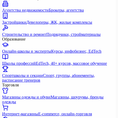
Агентства недвижимости
Брокеры, агентства
Застройщики
Девелоперы, ЖК, жилые комплексы
Строительство и ремонт
Подрядчики, стройматериалы
Образование
Онлайн-школы и эксперты
Курсы, инфобизнес, EdTech
Школы профессий
EdTech, 40+ курсов, массовое обучение
Спортшколы и секции
Спорт, группы, абонементы,
расписание тренеров
Торговля
Магазины одежды и обуви
Магазины, шоурумы, бренды
одежды
Интернет-магазины
E-commerce, онлайн-торговля