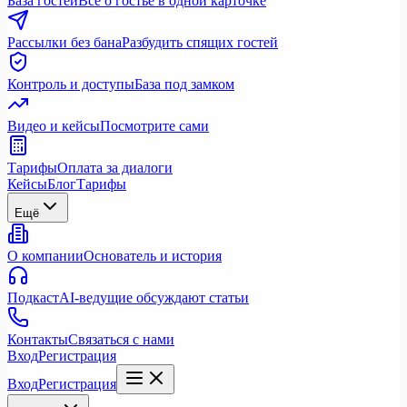
База гостей
Всё о гостье в одной карточке
Рассылки без бана
Разбудить спящих гостей
Контроль и доступы
База под замком
Видео и кейсы
Посмотрите сами
Тарифы
Оплата за диалоги
Кейсы
Блог
Тарифы
Ещё
О компании
Основатель и история
Подкаст
AI-ведущие обсуждают статьи
Контакты
Связаться с нами
Вход
Регистрация
Вход
Регистрация