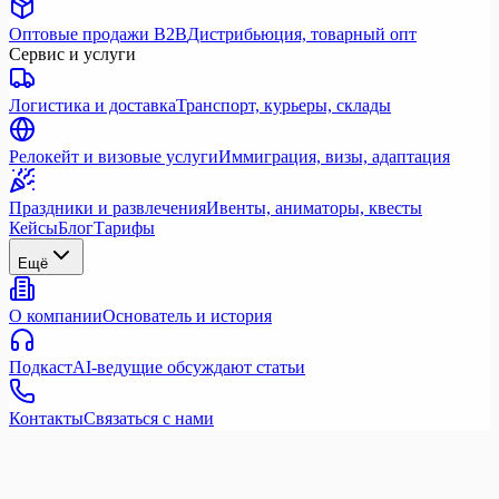
Оптовые продажи B2B
Дистрибьюция, товарный опт
Сервис и услуги
Логистика и доставка
Транспорт, курьеры, склады
Релокейт и визовые услуги
Иммиграция, визы, адаптация
Праздники и развлечения
Ивенты, аниматоры, квесты
Кейсы
Блог
Тарифы
Ещё
О компании
Основатель и история
Подкаст
AI-ведущие обсуждают статьи
Контакты
Связаться с нами