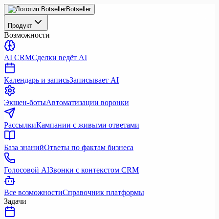
Botseller
Продукт
Возможности
AI CRM
Сделки ведёт AI
Календарь и запись
Записывает AI
Экшен-боты
Автоматизации воронки
Рассылки
Кампании с живыми ответами
База знаний
Ответы по фактам бизнеса
Голосовой AI
Звонки с контекстом CRM
Все возможности
Справочник платформы
Задачи