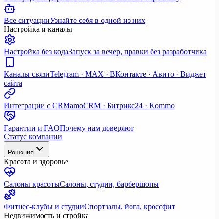
Все ситуации
Узнайте себя в одной из них
Настройка и каналы
Настройка без кода
Запуск за вечер, правки без разработчика
Каналы связи
Telegram · MAX · ВКонтакте · Авито · Виджет
сайта
Интеграции с CRM
amoCRM · Битрикс24 · Kommo
Гарантии и FAQ
Почему нам доверяют
Статус компании
Решения
Красота и здоровье
Салоны красоты
Салоны, студии, барбершопы
Фитнес-клубы и студии
Спортзалы, йога, кроссфит
Недвижимость и стройка