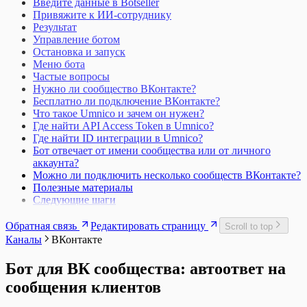
Введите данные в Botseller
Привяжите к ИИ-сотруднику
Результат
Управление ботом
Остановка и запуск
Меню бота
Частые вопросы
Нужно ли сообщество ВКонтакте?
Бесплатно ли подключение ВКонтакте?
Что такое Umnico и зачем он нужен?
Где найти API Access Token в Umnico?
Где найти ID интеграции в Umnico?
Бот отвечает от имени сообщества или от личного
аккаунта?
Можно ли подключить несколько сообществ ВКонтакте?
Полезные материалы
Следующие шаги
Обратная связь
Редактировать страницу
Scroll to top
Каналы
ВКонтакте
Бот для ВК сообщества: автоответ на
сообщения клиентов