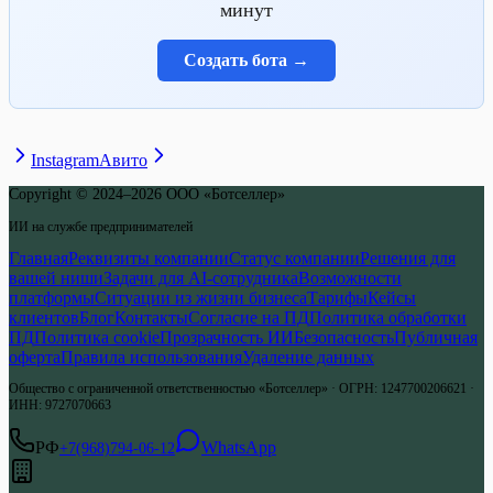
минут
Создать бота
→
Instagram
Авито
Copyright © 2024–2026 ООО «Ботселлер»
ИИ на службе предпринимателей
Главная
Реквизиты компании
Статус компании
Решения для
вашей ниши
Задачи для AI-сотрудника
Возможности
платформы
Ситуации из жизни бизнеса
Тарифы
Кейсы
клиентов
Блог
Контакты
Согласие на ПД
Политика обработки
ПД
Политика cookie
Прозрачность ИИ
Безопасность
Публичная
оферта
Правила использования
Удаление данных
Общество с ограниченной ответственностью «Ботселлер»
·
ОГРН
:
1247700206621
·
ИНН
:
9727070663
РФ
WhatsApp
+7(968)794-06-12