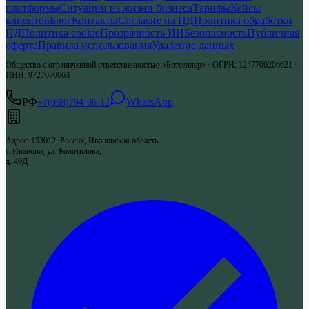
платформы
Ситуации из жизни бизнеса
Тарифы
Кейсы
клиентов
Блог
Контакты
Согласие на ПД
Политика обработки
ПД
Политика cookie
Прозрачность ИИ
Безопасность
Публичная
оферта
Правила использования
Удаление данных
Общество с ограниченной ответственностью «Ботселлер»
·
ОГРН
:
1247700206621
·
ИНН
:
9727070663
РФ
WhatsApp
+7(968)794-06-12
Адрес
:
153012, Россия, Ивановская область,
г. Иваново, ул. Колотилова,
д. 49Д