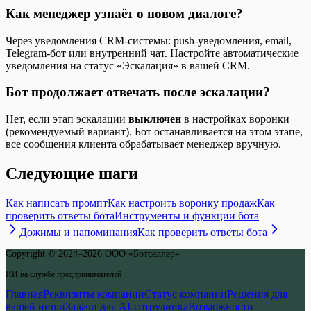
Как менеджер узнаёт о новом диалоге?
Через уведомления CRM-системы: push-уведомления, email,
Telegram-бот или внутренний чат. Настройте автоматические
уведомления на статус «Эскалация» в вашей CRM.
Бот продолжает отвечать после эскалации?
Нет, если этап эскалации
выключен
в настройках воронки
(рекомендуемый вариант). Бот останавливается на этом этапе,
все сообщения клиента обрабатывает менеджер вручную.
Следующие шаги
Как написать промпт
Как настроить воронку продаж
Как
проверить ответы бота
Инструменты и функции бота
Дожимы и напоминания
Как проверить ответы бота
Copyright © 2024–2026 ООО «Ботселлер»
ИИ на службе предпринимателей
Главная
Реквизиты компании
Статус компании
Решения для
вашей ниши
Задачи для AI-сотрудника
Возможности