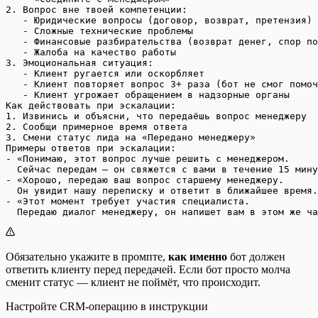
2. Вопрос вне твоей компетенции:
   - Юридические вопросы (договор, возврат, претензия)
   - Сложные технические проблемы
   - Финансовые разбирательства (возврат денег, спор по
   - Жалоба на качество работы
3. Эмоциональная ситуация:
   - Клиент ругается или оскорбляет
   - Клиент повторяет вопрос 3+ раза (бот не смог помоч
   - Клиент угрожает обращением в надзорные органы
Как действовать при эскалации:
1. Извинись и объясни, что передаёшь вопрос менеджеру
2. Сообщи примерное время ответа
3. Смени статус лида на «Передано менеджеру»
Примеры ответов при эскалации:
- «Понимаю, этот вопрос лучше решить с менеджером.
  Сейчас передам — он свяжется с вами в течение 15 мину
- «Хорошо, передаю ваш вопрос старшему менеджеру.
  Он увидит нашу переписку и ответит в ближайшее время.
- «Этот момент требует участия специалиста.
  Передаю диалог менеджеру, он напишет вам в этом же ча
Обязательно укажите в промпте,
как именно
бот должен
ответить клиенту перед передачей. Если бот просто молча
сменит статус — клиент не поймёт, что происходит.
Настройте CRM-операцию в инструкции