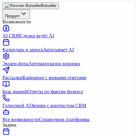
Botseller
Продукт
Возможности
AI CRM
Сделки ведёт AI
Календарь и запись
Записывает AI
Экшен-боты
Автоматизации воронки
Рассылки
Кампании с живыми ответами
База знаний
Ответы по фактам бизнеса
Голосовой AI
Звонки с контекстом CRM
Все возможности
Справочник платформы
Задачи