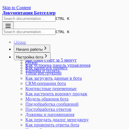
Skip to Content
Документация Ботселлер
CTRL K
CTRL K
Обзор
Начало работы
Обзор
Настройка бота
Быстрый старт за 5 минут
Обзор
Как устроена панель управления
Как написать промпт
Тарифы и оплата
Типы инструкций
Как загрузить данные в бота
CRM-операции бота
Контекстные переменные
Как настроить воронку продаж
Модель общения бота
Предобработка сообщений
Постобработка ответов
Дожимы и напоминания
Как передать диалог менеджеру
Как проверить ответы бота