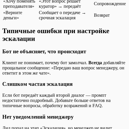
«Хочу поменять
«Этот вопрос решает
Сопровождение
преподавателя»
куратор» → передаёт
«Верните
Сообщает о передаче →
Возврат
деньги»
срочная эскалация
Типичные ошибки при настройке
эскалации
Бот не объясняет, что происходит
Клиент не понимает, почему бот замолчал.
Всегда
добавляйте
прощальное сообщение: «Передаю ваш вопрос менеджеру, он
ответит в этом же чате».
Слишком частая эскалация
Если бот передаёт каждый второй диалог — промпт
недостаточно подробный. Добавьте больше ответов на
типичные вопросы, обработку возражений и FAQ.
Нет уведомлений менеджеру
Лид попал на этап «Эскалация», но менеджер не видит.