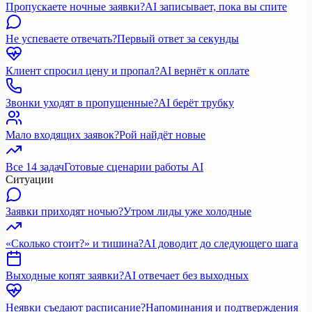
Пропускаете ночные заявки?
AI записывает, пока вы спите
Не успеваете отвечать?
Первый ответ за секунды
Клиент спросил цену и пропал?
AI вернёт к оплате
Звонки уходят в пропущенные?
AI берёт трубку
Мало входящих заявок?
Рой найдёт новые
Все 14 задач
Готовые сценарии работы AI
Ситуации
Заявки приходят ночью?
Утром лиды уже холодные
«Сколько стоит?» и тишина?
AI доводит до следующего шага
Выходные копят заявки?
AI отвечает без выходных
Неявки съедают расписание?
Напоминания и подтверждения