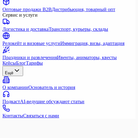
Оптовые продажи B2B
Дистрибьюция, товарный опт
Сервис и услуги
Логистика и доставка
Транспорт, курьеры, склады
Релокейт и визовые услуги
Иммиграция, визы, адаптация
Праздники и развлечения
Ивенты, аниматоры, квесты
Кейсы
Блог
Тарифы
Ещё
О компании
Основатель и история
Подкаст
AI-ведущие обсуждают статьи
Контакты
Связаться с нами