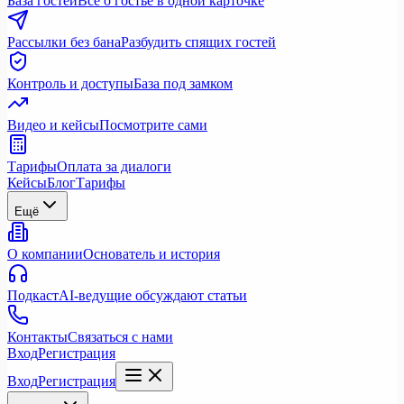
База гостей
Всё о гостье в одной карточке
Рассылки без бана
Разбудить спящих гостей
Контроль и доступы
База под замком
Видео и кейсы
Посмотрите сами
Тарифы
Оплата за диалоги
Кейсы
Блог
Тарифы
Ещё
О компании
Основатель и история
Подкаст
AI-ведущие обсуждают статьи
Контакты
Связаться с нами
Вход
Регистрация
Вход
Регистрация