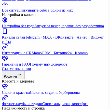
Все ситуации
Узнайте себя в одной из них
Настройка и каналы
Настройка без кода
Запуск за вечер, правки без разработчика
Каналы связи
Telegram · MAX · ВКонтакте · Авито · Виджет
сайта
Интеграции с CRM
amoCRM · Битрикс24 · Kommo
Гарантии и FAQ
Почему нам доверяют
Статус компании
Решения
Красота и здоровье
Салоны красоты
Салоны, студии, барбершопы
Фитнес-клубы и студии
Спортзалы, йога, кроссфит
Недвижимость и стройка