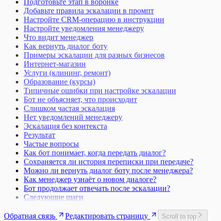
Подготовьте этап в воронке
Добавьте правила эскалации в промпт
Настройте CRM-операцию в инструкции
Настройте уведомления менеджеру
Что видит менеджер
Как вернуть диалог боту
Примеры эскалации для разных бизнесов
Интернет-магазин
Услуги (клининг, ремонт)
Образование (курсы)
Типичные ошибки при настройке эскалации
Бот не объясняет, что происходит
Слишком частая эскалация
Нет уведомлений менеджеру
Эскалация без контекста
Результат
Частые вопросы
Как бот понимает, когда передать диалог?
Сохраняется ли история переписки при передаче?
Можно ли вернуть диалог боту после менеджера?
Как менеджер узнаёт о новом диалоге?
Бот продолжает отвечать после эскалации?
Следующие шаги
Обратная связь
Редактировать страницу
Scroll to top