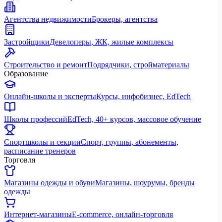
Агентства недвижимости
Брокеры, агентства
Застройщики
Девелоперы, ЖК, жилые комплексы
Строительство и ремонт
Подрядчики, стройматериалы
Образование
Онлайн-школы и эксперты
Курсы, инфобизнес, EdTech
Школы профессий
EdTech, 40+ курсов, массовое обучение
Спортшколы и секции
Спорт, группы, абонементы,
расписание тренеров
Торговля
Магазины одежды и обуви
Магазины, шоурумы, бренды
одежды
Интернет-магазины
E-commerce, онлайн-торговля