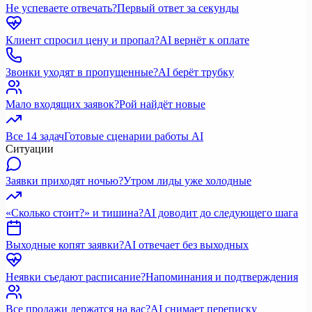
Не успеваете отвечать?
Первый ответ за секунды
Клиент спросил цену и пропал?
AI вернёт к оплате
Звонки уходят в пропущенные?
AI берёт трубку
Мало входящих заявок?
Рой найдёт новые
Все 14 задач
Готовые сценарии работы AI
Ситуации
Заявки приходят ночью?
Утром лиды уже холодные
«Сколько стоит?» и тишина?
AI доводит до следующего шага
Выходные копят заявки?
AI отвечает без выходных
Неявки съедают расписание?
Напоминания и подтверждения
Все продажи держатся на вас?
AI снимает переписку