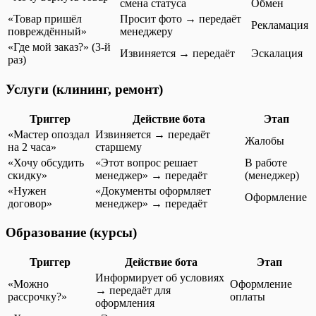
смена статуса
Обмен
«Товар пришёл
Просит фото → передаёт
Рекламация
повреждённый»
менеджеру
«Где мой заказ?» (3-й
Извиняется → передаёт
Эскалация
раз)
Услуги (клининг, ремонт)
Триггер
Действие бота
Этап
«Мастер опоздал
Извиняется → передаёт
Жалобы
на 2 часа»
старшему
«Хочу обсудить
«Этот вопрос решает
В работе
скидку»
менеджер» → передаёт
(менеджер)
«Нужен
«Документы оформляет
Оформление
договор»
менеджер» → передаёт
Образование (курсы)
Триггер
Действие бота
Этап
Информирует об условиях
«Можно
Оформление
→ передаёт для
рассрочку?»
оплаты
оформления