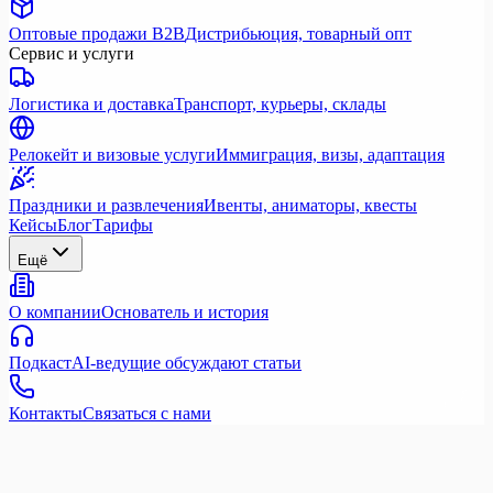
Оптовые продажи B2B
Дистрибьюция, товарный опт
Сервис и услуги
Логистика и доставка
Транспорт, курьеры, склады
Релокейт и визовые услуги
Иммиграция, визы, адаптация
Праздники и развлечения
Ивенты, аниматоры, квесты
Кейсы
Блог
Тарифы
Ещё
О компании
Основатель и история
Подкаст
AI-ведущие обсуждают статьи
Контакты
Связаться с нами