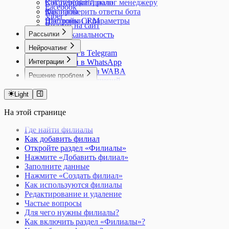
Как передать диалог менеджеру
Сотрудники и роли
Facebook
Как проверить ответы бота
Филиалы
Viber
Настройки и параметры
Шаблоны CRM
Виджет на сайт
Рассылки
Мультиканальность
Обзор
Нейрочатинг
Рассылки в Telegram
Обзор
Интеграции
Рассылки в WhatsApp
Персоны
Рассылки через WABA
Обзор
Решение проблем
Миссии
Шаблоны сообщений
AmoCRM
Чаты и группы
Обзор
Шаблоны WABA
Битрикс24
Активность и логи
Бот не отвечает
Light
Аналитика рассылок
Kommo
Лиды
Частые ошибки
На этой странице
Где найти филиалы
Как добавить филиал
Откройте раздел «Филиалы»
Нажмите «Добавить филиал»
Заполните данные
Нажмите «Создать филиал»
Как используются филиалы
Редактирование и удаление
Частые вопросы
Для чего нужны филиалы?
Как включить раздел «Филиалы»?