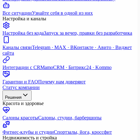
Все ситуации
Узнайте себя в одной из них
Настройка и каналы
Настройка без кода
Запуск за вечер, правки без разработчика
Каналы связи
Telegram · MAX · ВКонтакте · Авито · Виджет
сайта
Интеграции с CRM
amoCRM · Битрикс24 · Kommo
Гарантии и FAQ
Почему нам доверяют
Статус компании
Решения
Красота и здоровье
Салоны красоты
Салоны, студии, барбершопы
Фитнес-клубы и студии
Спортзалы, йога, кроссфит
Недвижимость и стройка