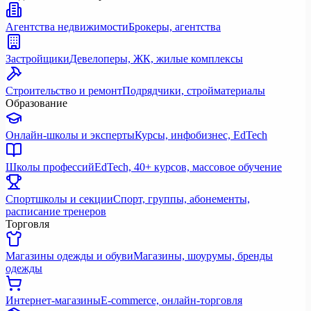
Агентства недвижимости
Брокеры, агентства
Застройщики
Девелоперы, ЖК, жилые комплексы
Строительство и ремонт
Подрядчики, стройматериалы
Образование
Онлайн-школы и эксперты
Курсы, инфобизнес, EdTech
Школы профессий
EdTech, 40+ курсов, массовое обучение
Спортшколы и секции
Спорт, группы, абонементы,
расписание тренеров
Торговля
Магазины одежды и обуви
Магазины, шоурумы, бренды
одежды
Интернет-магазины
E-commerce, онлайн-торговля