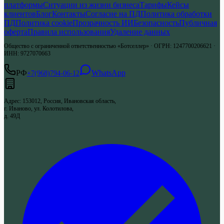
платформы
Ситуации из жизни бизнеса
Тарифы
Кейсы
клиентов
Блог
Контакты
Согласие на ПД
Политика обработки
ПД
Политика cookie
Прозрачность ИИ
Безопасность
Публичная
оферта
Правила использования
Удаление данных
Общество с ограниченной ответственностью «Ботселлер»
·
ОГРН
:
1247700206621
·
ИНН
:
9727070663
РФ
WhatsApp
+7(968)794-06-12
Адрес
:
153012, Россия, Ивановская область,
г. Иваново, ул. Колотилова,
д. 49Д