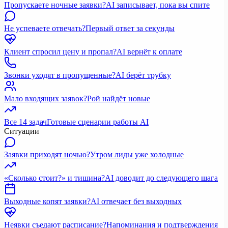
Пропускаете ночные заявки?
AI записывает, пока вы спите
Не успеваете отвечать?
Первый ответ за секунды
Клиент спросил цену и пропал?
AI вернёт к оплате
Звонки уходят в пропущенные?
AI берёт трубку
Мало входящих заявок?
Рой найдёт новые
Все 14 задач
Готовые сценарии работы AI
Ситуации
Заявки приходят ночью?
Утром лиды уже холодные
«Сколько стоит?» и тишина?
AI доводит до следующего шага
Выходные копят заявки?
AI отвечает без выходных
Неявки съедают расписание?
Напоминания и подтверждения