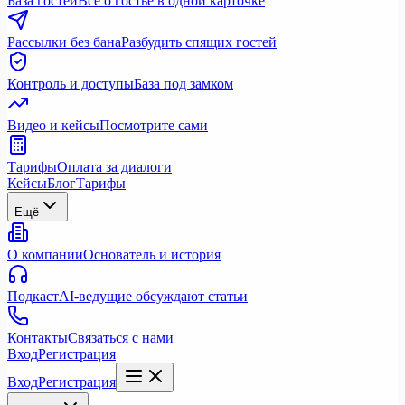
База гостей
Всё о гостье в одной карточке
Рассылки без бана
Разбудить спящих гостей
Контроль и доступы
База под замком
Видео и кейсы
Посмотрите сами
Тарифы
Оплата за диалоги
Кейсы
Блог
Тарифы
Ещё
О компании
Основатель и история
Подкаст
AI-ведущие обсуждают статьи
Контакты
Связаться с нами
Вход
Регистрация
Вход
Регистрация