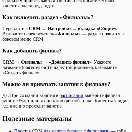
филиалам привязываются занятия и расписание, чтобы
клиенты знали, куда идти.
Как включить раздел «Филиалы»?
Перейдите в
CRM → Настройки → вкладка «Общие»
.
Включите переключатель
«Филиалы»
— раздел появится в
боковом меню CRM.
Как добавить филиал?
CRM → Филиалы → «Добавить филиал»
. Укажите
название (обязательно) и адрес (опционально). Нажмите
«Создать филиал».
Можно ли привязать занятия к филиалу?
Да. При создании занятия в
расписании
выберите филиал —
занятие будет привязано к конкретной точке. Клиенты увидят,
где именно проходит занятие.
Полезные материалы
Простая CRM для малого бизнеса с филиалами
— гайд