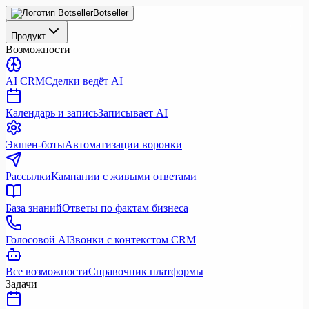
Botseller
Продукт
Возможности
AI CRM
Сделки ведёт AI
Календарь и запись
Записывает AI
Экшен-боты
Автоматизации воронки
Рассылки
Кампании с живыми ответами
База знаний
Ответы по фактам бизнеса
Голосовой AI
Звонки с контекстом CRM
Все возможности
Справочник платформы
Задачи