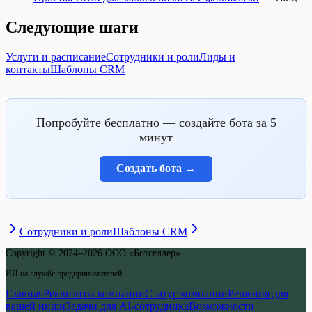
Следующие шаги
Услуги и расписание
Сотрудники и роли
Лиды и
контакты
Шаблоны CRM
Попробуйте бесплатно — создайте бота за 5
минут
Создать бота
→
Сотрудники и роли
Шаблоны CRM
Copyright © 2024–2026 ООО «Ботселлер»
ИИ на службе предпринимателей
Главная
Реквизиты компании
Статус компании
Решения для
вашей ниши
Задачи для AI-сотрудника
Возможности