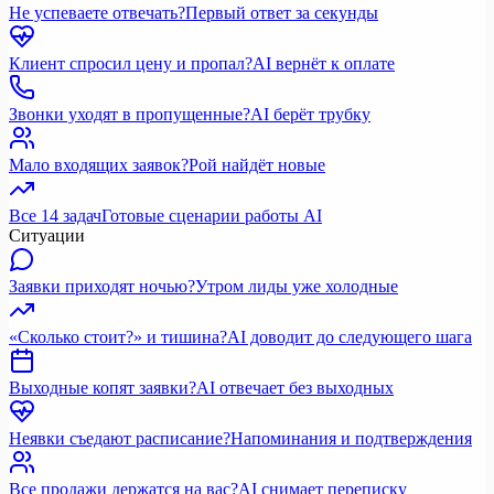
Не успеваете отвечать?
Первый ответ за секунды
Клиент спросил цену и пропал?
AI вернёт к оплате
Звонки уходят в пропущенные?
AI берёт трубку
Мало входящих заявок?
Рой найдёт новые
Все 14 задач
Готовые сценарии работы AI
Ситуации
Заявки приходят ночью?
Утром лиды уже холодные
«Сколько стоит?» и тишина?
AI доводит до следующего шага
Выходные копят заявки?
AI отвечает без выходных
Неявки съедают расписание?
Напоминания и подтверждения
Все продажи держатся на вас?
AI снимает переписку