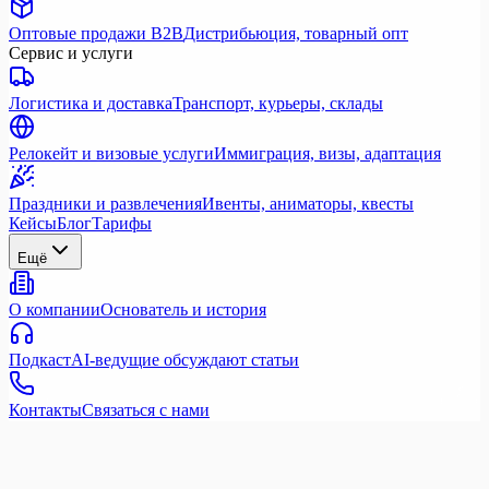
Оптовые продажи B2B
Дистрибьюция, товарный опт
Сервис и услуги
Логистика и доставка
Транспорт, курьеры, склады
Релокейт и визовые услуги
Иммиграция, визы, адаптация
Праздники и развлечения
Ивенты, аниматоры, квесты
Кейсы
Блог
Тарифы
Ещё
О компании
Основатель и история
Подкаст
AI-ведущие обсуждают статьи
Контакты
Связаться с нами