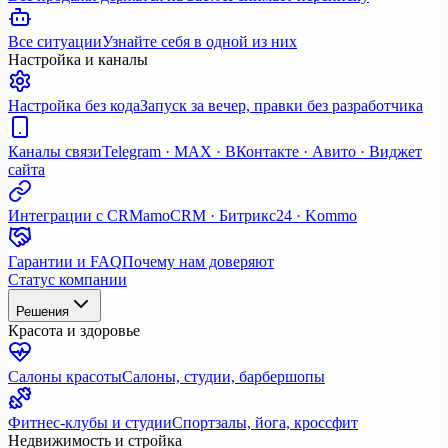
Все ситуации
Узнайте себя в одной из них
Настройка и каналы
Настройка без кода
Запуск за вечер, правки без разработчика
Каналы связи
Telegram · MAX · ВКонтакте · Авито · Виджет
сайта
Интеграции с CRM
amoCRM · Битрикс24 · Kommo
Гарантии и FAQ
Почему нам доверяют
Статус компании
Решения
Красота и здоровье
Салоны красоты
Салоны, студии, барбершопы
Фитнес-клубы и студии
Спортзалы, йога, кроссфит
Недвижимость и стройка