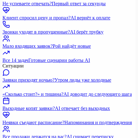
Не успеваете отвечать?
Первый ответ за секунды
Клиент спросил цену и пропал?
AI вернёт к оплате
Звонки уходят в пропущенные?
AI берёт трубку
Мало входящих заявок?
Рой найдёт новые
Все 14 задач
Готовые сценарии работы AI
Ситуации
Заявки приходят ночью?
Утром лиды уже холодные
«Сколько стоит?» и тишина?
AI доводит до следующего шага
Выходные копят заявки?
AI отвечает без выходных
Неявки съедают расписание?
Напоминания и подтверждения
Все продажи держатся на вас?
AI снимает переписку