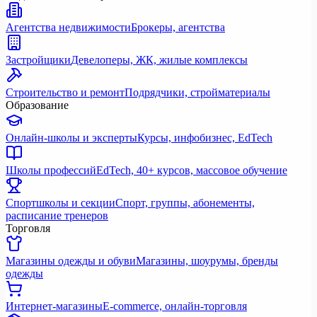
Агентства недвижимости
Брокеры, агентства
Застройщики
Девелоперы, ЖК, жилые комплексы
Строительство и ремонт
Подрядчики, стройматериалы
Образование
Онлайн-школы и эксперты
Курсы, инфобизнес, EdTech
Школы профессий
EdTech, 40+ курсов, массовое обучение
Спортшколы и секции
Спорт, группы, абонементы,
расписание тренеров
Торговля
Магазины одежды и обуви
Магазины, шоурумы, бренды
одежды
Интернет-магазины
E-commerce, онлайн-торговля