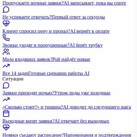
Пропускаете ночные заявки?
AI записывает, пока вы спите
Не успеваете отвечать?
Первый ответ за секунды
Клиент спросил цену и пропал?
AI вернёт к оплате
Звонки уходят в пропущенные?
AI берёт трубку
Мало входящих заявок?
Рой найдёт новые
Все 14 задач
Готовые сценарии работы AI
Ситуации
Заявки приходят ночью?
Утром лиды уже холодные
«Сколько стоит?» и тишина?
AI доводит до следующего шага
Выходные копят заявки?
AI отвечает без выходных
Неявки съедают расписание?
Напоминания и подтверждения