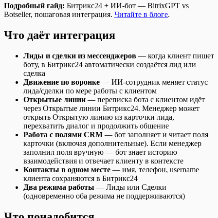
Подробный гайд:
Битрикс24 + ИИ-бот — BitrixGPT vs
Botseller, пошаговая интеграция.
Читайте в блоге
.
Что даёт интеграция
Лиды и сделки из мессенджеров
— когда клиент пишет
боту, в Битрикс24 автоматически создаётся лид или
сделка
Движение по воронке
— ИИ-сотрудник меняет статус
лида/сделки по мере работы с клиентом
Открытые линии
— переписка бота с клиентом идёт
через Открытые линии Битрикс24. Менеджер может
открыть Открытую линию из карточки лида,
перехватить диалог и продолжить общение
Работа с полями CRM
— бот заполняет и читает поля
карточки (включая дополнительные). Если менеджер
заполнил поля вручную — бот знает историю
взаимодействия и отвечает клиенту в контексте
Контакты в одном месте
— имя, телефон, username
клиента сохраняются в Битрикс24
Два режима работы
— Лиды или Сделки
(одновременно оба режима не поддерживаются)
Что понадобится