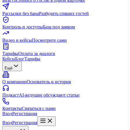
База гостей
Всё о гостье в одной карточке
Рассылки без бана
Разбудить спящих гостей
Контроль и доступы
База под замком
Видео и кейсы
Посмотрите сами
Тарифы
Оплата за диалоги
Кейсы
Блог
Тарифы
Ещё
О компании
Основатель и история
Подкаст
AI-ведущие обсуждают статьи
Контакты
Связаться с нами
Вход
Регистрация
Вход
Регистрация