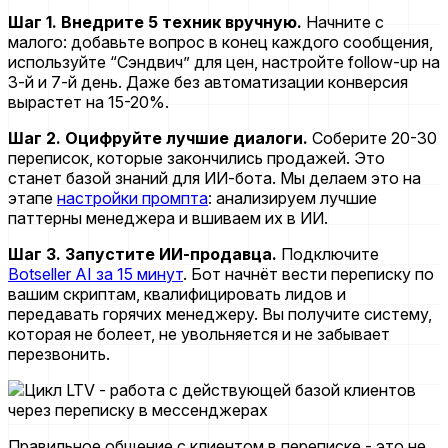
Шаг 1. Внедрите 5 техник вручную.
Начните с
малого: добавьте вопрос в конец каждого сообщения,
используйте “Сэндвич” для цен, настройте follow-up на
3-й и 7-й день. Даже без автоматизации конверсия
вырастет на 15-20%.
Шаг 2. Оцифруйте лучшие диалоги.
Соберите 20-30
переписок, которые закончились продажей. Это
станет базой знаний для ИИ-бота. Мы делаем это на
этапе
настройки промпта
: анализируем лучшие
паттерны менеджера и вшиваем их в ИИ.
Шаг 3. Запустите ИИ-продавца.
Подключите
Botseller AI за 15 минут
. Бот начнёт вести переписку по
вашим скриптам, квалифицировать лидов и
передавать горячих менеджеру. Вы получите систему,
которая не болеет, не увольняется и не забывает
перезвонить.
Правильное общение с клиентом в переписке - это не