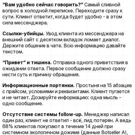
“Вам удобно сейчас говорить?”
Самый сливной
вопрос в холодной переписке. Переходите сразу к
сути. Клиент ответит, когда будет удобно - в этом
сила мессенджера.
Ссылки-убийцы.
Увод клиента из мессенджера на
внешний сайт с десятком вкладок ломает диалог.
Держите общение в чате. Всю информацию давайте
текстом.
“Привет” и тишина.
Отправка одного приветствия в
ожидании ответа. Первое сообщение должно сразу
нести суть и причину обращения.
Информационные портянки.
Простыня на 15 абзацев
с прайсом, условиями и реквизитами. Клиент пугается
и не читает. Дозируйте информацию: одна мысль -
одно сообщение.
Отсутствие системы follow-up.
Менеджер написал
один раз, клиент не ответил - всё, лид потерян. А ведь
68% клиентов покупают в течение 14 дней при
системном экологичном дожиме (данные Botseller AI,