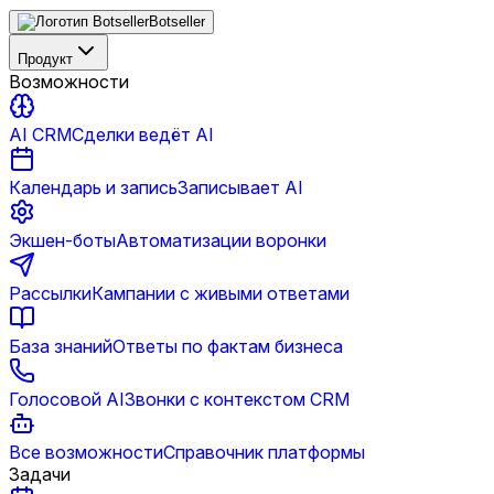
Botseller
Продукт
Возможности
AI CRM
Сделки ведёт AI
Календарь и запись
Записывает AI
Экшен-боты
Автоматизации воронки
Рассылки
Кампании с живыми ответами
База знаний
Ответы по фактам бизнеса
Голосовой AI
Звонки с контекстом CRM
Все возможности
Справочник платформы
Задачи