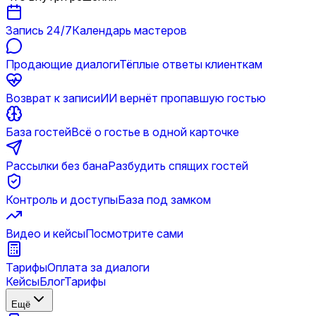
Запись 24/7
Календарь мастеров
Продающие диалоги
Тёплые ответы клиенткам
Возврат к записи
ИИ вернёт пропавшую гостью
База гостей
Всё о гостье в одной карточке
Рассылки без бана
Разбудить спящих гостей
Контроль и доступы
База под замком
Видео и кейсы
Посмотрите сами
Тарифы
Оплата за диалоги
Кейсы
Блог
Тарифы
Ещё