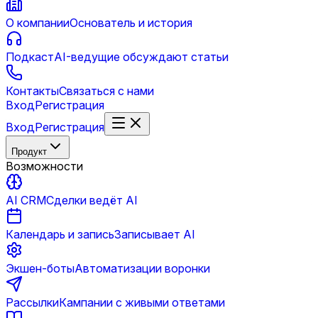
О компании
Основатель и история
Подкаст
AI-ведущие обсуждают статьи
Контакты
Связаться с нами
Вход
Регистрация
Вход
Регистрация
Продукт
Возможности
AI CRM
Сделки ведёт AI
Календарь и запись
Записывает AI
Экшен-боты
Автоматизации воронки
Рассылки
Кампании с живыми ответами