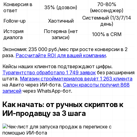
Конверсия в
70-80%
35% (дозвон)
ответ
(мессенджер)
Системный (1/3/7/14
Follow-up
Хаотичный
день)
История
Потеряна (нет
100% в CRM
диалога
записи)
Экономия: 235 000 руб./мес при росте конверсии в 2
раза.
Рассчитайте ROI для вашей компании
.
Кейсы наших клиентов подтверждают цифры.
Турагентство обработало 1 749 заявок
без расширения
штата.
Магазин стройматериалов ведёт 1 263 клиента
на Авито через ИИ-бота.
Салон красоты получил 868
записей
через WhatsApp-бот.
Как начать: от ручных скриптов к
ИИ-продавцу за 3 шага