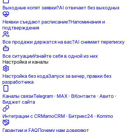
Выходные копят заявки?
AI отвечает без выходных
Неявки съедают расписание?
Напоминания и
подтверждения
Все продажи держатся на вас?
AI снимает переписку
Все ситуации
Узнайте себя в одной из них
Настройка и каналы
Настройка без кода
Запуск за вечер, правки без
разработчика
Каналы связи
Telegram · MAX · ВКонтакте · Авито ·
Виджет сайта
Интеграции с CRM
amoCRM · Битрикс24 · Kommo
Гарантии и FAQ
Почему нам доверяют