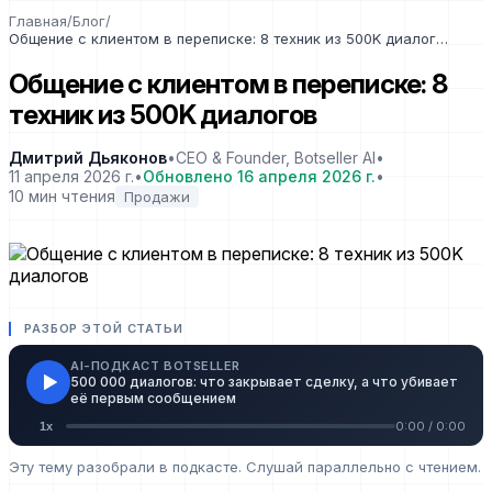
Главная
/
Блог
/
Общение с клиентом в переписке: 8 техник из 500K диалогов
Общение с клиентом в переписке: 8
техник из 500K диалогов
Дмитрий Дьяконов
•
CEO & Founder, Botseller AI
•
11 апреля 2026 г.
•
Обновлено
16 апреля 2026 г.
•
10
мин чтения
Продажи
РАЗБОР ЭТОЙ СТАТЬИ
AI-ПОДКАСТ BOTSELLER
500 000 диалогов: что закрывает сделку, а что убивает
её первым сообщением
0:00
/
0:00
1
x
Эту тему разобрали в подкасте. Слушай параллельно с чтением.