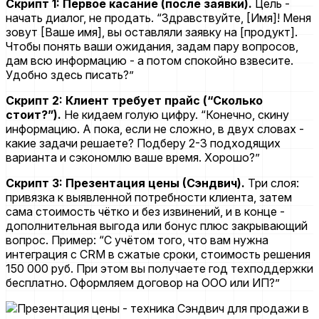
Скрипт 1: Первое касание (после заявки).
Цель -
начать диалог, не продать. “Здравствуйте, [Имя]! Меня
зовут [Ваше имя], вы оставляли заявку на [продукт].
Чтобы понять ваши ожидания, задам пару вопросов,
дам всю информацию - а потом спокойно взвесите.
Удобно здесь писать?”
Скрипт 2: Клиент требует прайс (“Сколько
стоит?”).
Не кидаем голую цифру. “Конечно, скину
информацию. А пока, если не сложно, в двух словах -
какие задачи решаете? Подберу 2-3 подходящих
варианта и сэкономлю ваше время. Хорошо?”
Скрипт 3: Презентация цены (Сэндвич).
Три слоя:
привязка к выявленной потребности клиента, затем
сама стоимость чётко и без извинений, и в конце -
дополнительная выгода или бонус плюс закрывающий
вопрос. Пример: “С учётом того, что вам нужна
интеграция с CRM в сжатые сроки, стоимость решения
150 000 руб. При этом вы получаете год техподдержки
бесплатно. Оформляем договор на ООО или ИП?”