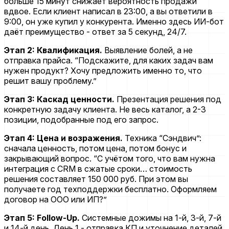
больше 15 минут снижает вероятность продажи
вдвое. Если клиент написал в 23:00, а вы ответили в
9:00, он уже купил у конкурента. Именно здесь ИИ-бот
даёт преимущество - ответ за 5 секунд, 24/7.
Этап 2: Квалификация.
Выявление болей, а не
отправка прайса. “Подскажите, для каких задач вам
нужен продукт? Хочу предложить именно то, что
решит вашу проблему.”
Этап 3: Каскад ценности.
Презентация решения под
конкретную задачу клиента. Не весь каталог, а 2-3
позиции, подобранные под его запрос.
Этап 4: Цена и возражения.
Техника “Сэндвич”:
сначала ценность, потом цена, потом бонус и
закрывающий вопрос. “С учётом того, что вам нужна
интеграция с CRM в сжатые сроки… стоимость
решения составляет 150 000 руб. При этом вы
получаете год техподдержки бесплатно. Оформляем
договор на ООО или ИП?”
Этап 5: Follow-Up.
Системные дожимы на 1-й, 3-й, 7-й
и 14-й день. День 1 - отправка КП и уточнение деталей.