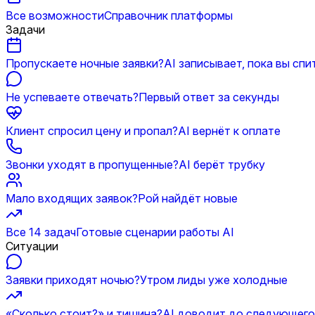
Все возможности
Справочник платформы
Задачи
Пропускаете ночные заявки?
AI записывает, пока вы спи
Не успеваете отвечать?
Первый ответ за секунды
Клиент спросил цену и пропал?
AI вернёт к оплате
Звонки уходят в пропущенные?
AI берёт трубку
Мало входящих заявок?
Рой найдёт новые
Все 14 задач
Готовые сценарии работы AI
Ситуации
Заявки приходят ночью?
Утром лиды уже холодные
«Сколько стоит?» и тишина?
AI доводит до следующего