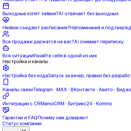
Выходные копят заявки?
AI отвечает без выходных
Неявки съедают расписание?
Напоминания и подтверж
Все продажи держатся на вас?
AI снимает переписку
Все ситуации
Узнайте себя в одной из них
Настройка и каналы
Настройка без кода
Запуск за вечер, правки без разрабо
Каналы связи
Telegram · MAX · ВКонтакте · Авито · Видж
Интеграции с CRM
amoCRM · Битрикс24 · Kommo
Гарантии и FAQ
Почему нам доверяют
Статус компании