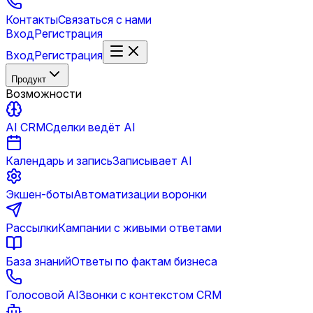
Контакты
Связаться с нами
Вход
Регистрация
Вход
Регистрация
Продукт
Возможности
AI CRM
Сделки ведёт AI
Календарь и запись
Записывает AI
Экшен-боты
Автоматизации воронки
Рассылки
Кампании с живыми ответами
База знаний
Ответы по фактам бизнеса
Голосовой AI
Звонки с контекстом CRM