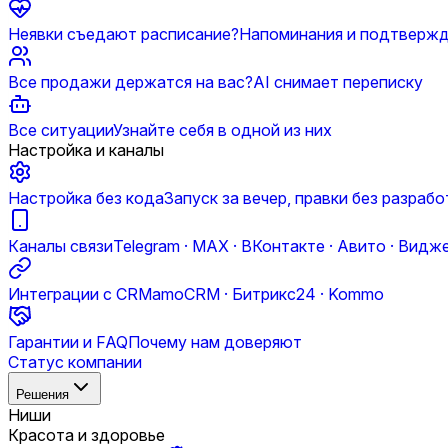
Неявки съедают расписание?
Напоминания и подтверж
Все продажи держатся на вас?
AI снимает переписку
Все ситуации
Узнайте себя в одной из них
Настройка и каналы
Настройка без кода
Запуск за вечер, правки без разрабо
Каналы связи
Telegram · MAX · ВКонтакте · Авито · Видж
Интеграции с CRM
amoCRM · Битрикс24 · Kommo
Гарантии и FAQ
Почему нам доверяют
Статус компании
Решения
Ниши
Красота и здоровье