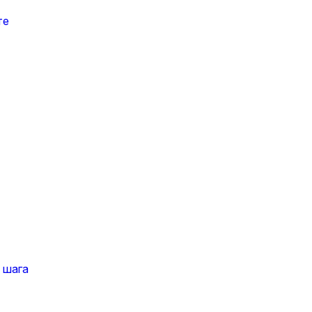
те
 шага