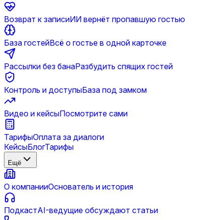
Возврат к записи
ИИ вернёт пропавшую гостью
База гостей
Всё о гостье в одной карточке
Рассылки без бана
Разбудить спящих гостей
Контроль и доступы
База под замком
Видео и кейсы
Посмотрите сами
Тарифы
Оплата за диалоги
Кейсы
Блог
Тарифы
Ещё
О компании
Основатель и история
Подкаст
AI-ведущие обсуждают статьи