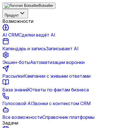
Botseller
Продукт
Возможности
AI CRM
Сделки ведёт AI
Календарь и запись
Записывает AI
Экшен-боты
Автоматизации воронки
Рассылки
Кампании с живыми ответами
База знаний
Ответы по фактам бизнеса
Голосовой AI
Звонки с контекстом CRM
Все возможности
Справочник платформы
Задачи