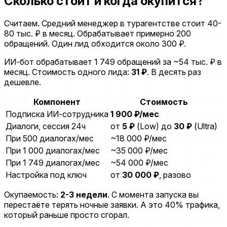
Сколько стоит и когда окупится?
Считаем. Средний менеджер в турагентстве стоит 40-
80 тыс. ₽ в месяц. Обрабатывает примерно 200
обращений. Один лид обходится около 300 ₽.
ИИ-бот обрабатывает 1 749 обращений за ~54 тыс. ₽ в
месяц. Стоимость одного лида:
31 ₽
. В десять раз
дешевле.
Компонент
Стоимость
Подписка ИИ-сотрудника
1 900 ₽/мес
Диалоги, сессия 24ч
от
5 ₽
(Low) до
30 ₽
(Ultra)
При 500 диалогах/мес
~18 000 ₽/мес
При 1 000 диалогах/мес
~35 000 ₽/мес
При 1 749 диалогах/мес
~54 000 ₽/мес
Настройка под ключ
от
30 000 ₽
, разово
Окупаемость:
2-3 недели
. С момента запуска вы
перестаёте терять ночные заявки. А это 40% трафика,
который раньше просто сгорал.