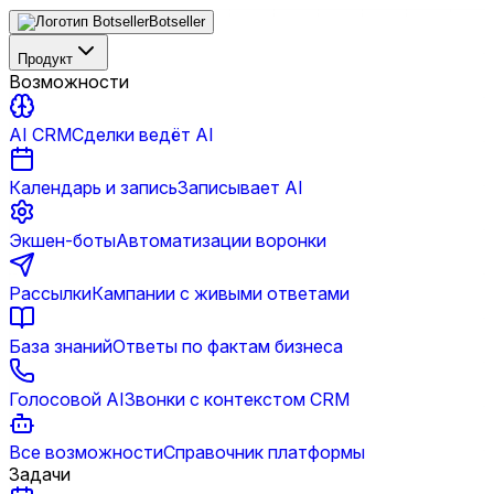
Botseller
Продукт
Возможности
AI CRM
Сделки ведёт AI
Календарь и запись
Записывает AI
Экшен-боты
Автоматизации воронки
Рассылки
Кампании с живыми ответами
База знаний
Ответы по фактам бизнеса
Голосовой AI
Звонки с контекстом CRM
Все возможности
Справочник платформы
Задачи