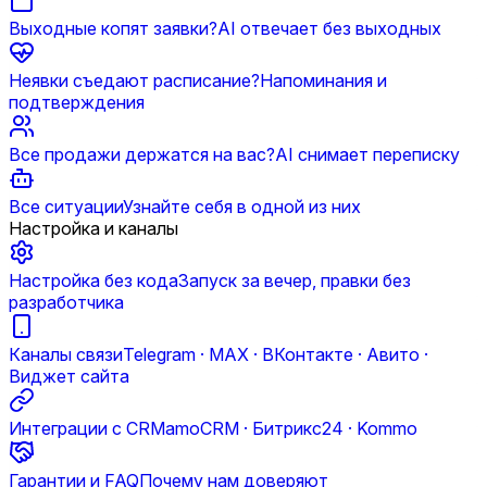
Выходные копят заявки?
AI отвечает без выходных
Неявки съедают расписание?
Напоминания и
подтверждения
Все продажи держатся на вас?
AI снимает переписку
Все ситуации
Узнайте себя в одной из них
Настройка и каналы
Настройка без кода
Запуск за вечер, правки без
разработчика
Каналы связи
Telegram · MAX · ВКонтакте · Авито ·
Виджет сайта
Интеграции с CRM
amoCRM · Битрикс24 · Kommo
Гарантии и FAQ
Почему нам доверяют