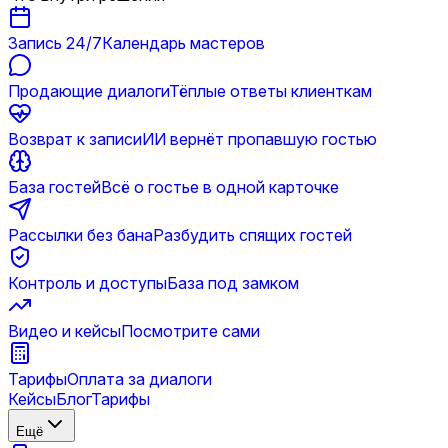
Запись 24/7
Календарь мастеров
Продающие диалоги
Тёплые ответы клиенткам
Возврат к записи
ИИ вернёт пропавшую гостью
База гостей
Всё о гостье в одной карточке
Рассылки без бана
Разбудить спящих гостей
Контроль и доступы
База под замком
Видео и кейсы
Посмотрите сами
Тарифы
Оплата за диалоги
Кейсы
Блог
Тарифы
Ещё