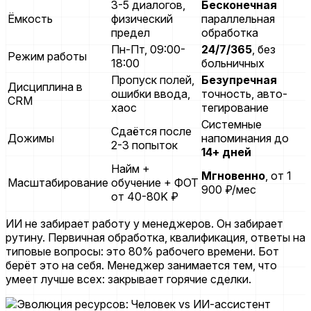
3-5 диалогов,
Бесконечная
Ёмкость
физический
параллельная
предел
обработка
Пн-Пт, 09:00-
24/7/365
, без
Режим работы
18:00
больничных
Пропуск полей,
Безупречная
Дисциплина в
ошибки ввода,
точность, авто-
CRM
хаос
тегирование
Системные
Сдаётся после
Дожимы
напоминания до
2-3 попыток
14+ дней
Найм +
Мгновенно
, от 1
Масштабирование
обучение + ФОТ
900 ₽/мес
от 40-80K ₽
ИИ не забирает работу у менеджеров. Он забирает
рутину. Первичная обработка, квалификация, ответы на
типовые вопросы: это 80% рабочего времени. Бот
берёт это на себя. Менеджер занимается тем, что
умеет лучше всех: закрывает горячие сделки.