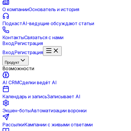
О компании
Основатель и история
Подкаст
AI-ведущие обсуждают статьи
Контакты
Связаться с нами
Вход
Регистрация
Вход
Регистрация
Продукт
Возможности
AI CRM
Сделки ведёт AI
Календарь и запись
Записывает AI
Экшен-боты
Автоматизации воронки
Рассылки
Кампании с живыми ответами