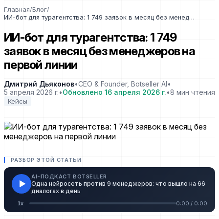
Главная
/
Блог
/
ИИ-бот для турагентства: 1 749 заявок в месяц без менеджеров на первой линии
ИИ-бот для турагентства: 1 749
заявок в месяц без менеджеров на
первой линии
Дмитрий Дьяконов
•
CEO & Founder, Botseller AI
•
5 апреля 2026 г.
•
Обновлено
16 апреля 2026 г.
•
8
мин чтения
Кейсы
РАЗБОР ЭТОЙ СТАТЬИ
AI-ПОДКАСТ BOTSELLER
Одна нейросеть против 9 менеджеров: что вышло на 66
диалогах в день
0:00
/
0:00
1
x