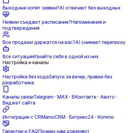
Выходные копят заявки?
AI отвечает без выходных
Неявки съедают расписание?
Напоминания и
подтверждения
Все продажи держатся на вас?
AI снимает переписку
Все ситуации
Узнайте себя в одной из них
Настройка и каналы
Настройка без кода
Запуск за вечер, правки без
разработчика
Каналы связи
Telegram · MAX · ВКонтакте · Авито ·
Виджет сайта
Интеграции с CRM
amoCRM · Битрикс24 · Kommo
Гарантии и FAQ
Почему нам доверяют