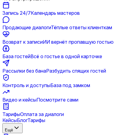
Запись 24/7
Календарь мастеров
Продающие диалоги
Тёплые ответы клиенткам
Возврат к записи
ИИ вернёт пропавшую гостью
База гостей
Всё о гостье в одной карточке
Рассылки без бана
Разбудить спящих гостей
Контроль и доступы
База под замком
Видео и кейсы
Посмотрите сами
Тарифы
Оплата за диалоги
Кейсы
Блог
Тарифы
Ещё