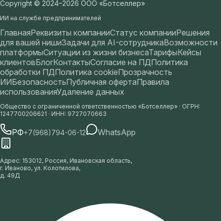
Copyright © 2024–2026 ООО «Ботселлер»
ИИ на службе предпринимателей
Главная
Реквизиты компании
Статус компании
Решения
для вашей ниши
Задачи для AI-сотрудника
Возможности
платформы
Ситуации из жизни бизнеса
Тарифы
Кейсы
клиентов
Блог
Контакты
Согласие на ПД
Политика
обработки ПД
Политика cookie
Прозрачность
ИИ
Безопасность
Публичная оферта
Правила
использования
Удаление данных
Общество с ограниченной ответственностью «Ботселлер»
·
ОГРН
:
1247700206621
·
ИНН
:
9727070663
РФ
WhatsApp
+7(968)794-06-12
Адрес
:
153012, Россия, Ивановская область,
г. Иваново, ул. Колотилова,
д. 49Д