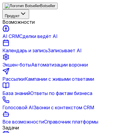
Botseller
Продукт
Возможности
AI CRM
Сделки ведёт AI
Календарь и запись
Записывает AI
Экшен-боты
Автоматизации воронки
Рассылки
Кампании с живыми ответами
База знаний
Ответы по фактам бизнеса
Голосовой AI
Звонки с контекстом CRM
Все возможности
Справочник платформы
Задачи