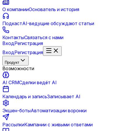
О компании
Основатель и история
Подкаст
AI-ведущие обсуждают статьи
Контакты
Связаться с нами
Вход
Регистрация
Вход
Регистрация
Продукт
Возможности
AI CRM
Сделки ведёт AI
Календарь и запись
Записывает AI
Экшен-боты
Автоматизации воронки
Рассылки
Кампании с живыми ответами