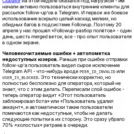
Clubator
на этой неделе оказался под нагрузкой - им
начали активно пользоваться внутренние клиенты для
рассылок follow-up’ов в Telegram. И первое же боевое
использование вскрыло целый каскад мелких, но
обидных багов в подсистеме Followup. Поэтому 20
апреля у нас прошёл «Followup-разбор полётов» - один
день, шесть merged веток, все - про опыт пользователя
в одном экране.
Человекочитаемые ошибки + автопометка
недоступных юзеров.
Раньше при ошибке отправки
follow-up’а пользователь видел сырое исключение
Telegram API - что-нибудь вроде
или
PEER_ID_INVALID
. Это технически корректно, но
USER_IS_BLOCKED
полностью бесполезно для оператора, который не
знает, что с этим делать. Переписали слой ошибок -
теперь оператор видит «Этот пользователь
заблокировал бота» или «Пользователь удалил
аккаунт», и автоматически такие пользователи
помечаются как недоступные, чтобы не делать
следующие попытки в их сторону. Это сразу убрало
70% «холостых» ретраев в очереди.