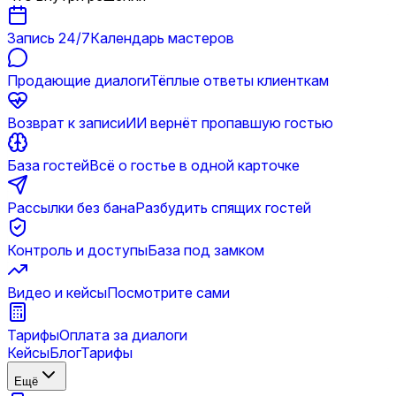
Запись 24/7
Календарь мастеров
Продающие диалоги
Тёплые ответы клиенткам
Возврат к записи
ИИ вернёт пропавшую гостью
База гостей
Всё о гостье в одной карточке
Рассылки без бана
Разбудить спящих гостей
Контроль и доступы
База под замком
Видео и кейсы
Посмотрите сами
Тарифы
Оплата за диалоги
Кейсы
Блог
Тарифы
Ещё