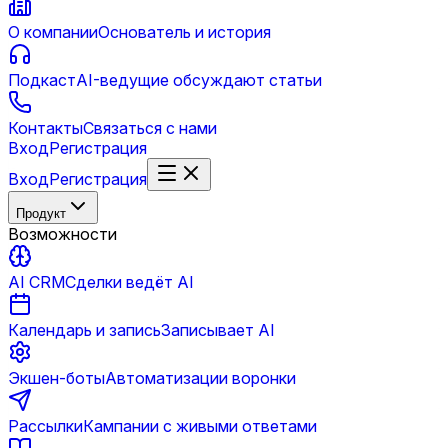
О компании
Основатель и история
Подкаст
AI-ведущие обсуждают статьи
Контакты
Связаться с нами
Вход
Регистрация
Вход
Регистрация
Продукт
Возможности
AI CRM
Сделки ведёт AI
Календарь и запись
Записывает AI
Экшен-боты
Автоматизации воронки
Рассылки
Кампании с живыми ответами