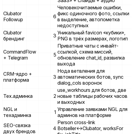
SaaS» + слайды + аудио
Человекочитаемые ошибки,
Clubator
фикс одиночного фото, ссылки
6
Followup
в выделение, автопометка
недоступных
Clubator
Уникальный favicon «кубики»,
3
брендинг
PNG в трёх размерах, логотип
Приватные чаты с инвайт-
CommandFlow
ссылкой, схема миссий,
5
+ Telegram
обновление chat_id, развилка
выхода
Нода ветвления для
CRM-ядро +
3
автоматических ботов, sync
платформа
dialog_cols воронок
use_workhours для ботов, две
Тех.админка
2
новые таблицы рабочих часов
и выходных
NGL и
Управление заявками NGL для
1
техадминка
админов на платформе
Person cross-link
SEO-связка
4
Botseller↔Clubator, worksFor
двух брендов