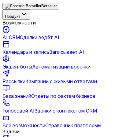
Botseller
Продукт
Возможности
AI CRM
Сделки ведёт AI
Календарь и запись
Записывает AI
Экшен-боты
Автоматизации воронки
Рассылки
Кампании с живыми ответами
База знаний
Ответы по фактам бизнеса
Голосовой AI
Звонки с контекстом CRM
Все возможности
Справочник платформы
Задачи