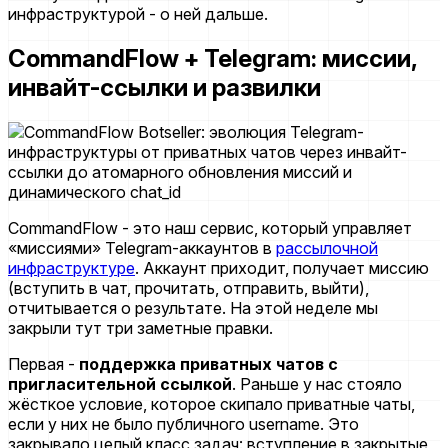
инфраструктурой - о ней дальше.
CommandFlow + Telegram: миссии,
инвайт-ссылки и развилки
CommandFlow - это наш сервис, который управляет
«миссиями» Telegram-аккаунтов в
рассылочной
инфраструктуре
. Аккаунт приходит, получает миссию
(вступить в чат, прочитать, отправить, выйти),
отчитывается о результате. На этой неделе мы
закрыли тут три заметные правки.
Первая -
поддержка приватных чатов с
пригласительной ссылкой
. Раньше у нас стояло
жёсткое условие, которое скипало приватные чаты,
если у них не было публичного username. Это
закрывало целый класс задач: вступление в закрытые