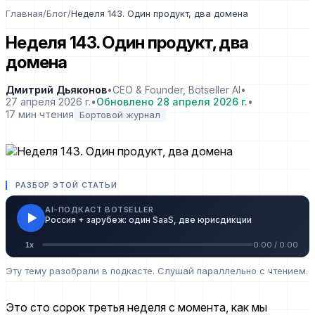
Главная
/
Блог
/
Неделя 143. Один продукт, два домена
Неделя 143. Один продукт, два
домена
Дмитрий Дьяконов
•
CEO & Founder, Botseller AI
•
27 апреля 2026 г.
•
Обновлено
28 апреля 2026 г.
•
17
мин чтения
Бортовой журнал
РАЗБОР ЭТОЙ СТАТЬИ
AI-ПОДКАСТ BOTSELLER
Россия + зарубеж: один SaaS, две юрисдикции
0:00
/
0:00
1
x
Эту тему разобрали в подкасте. Слушай параллельно с чтением.
Это сто сорок третья неделя с момента, как мы