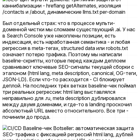
Был отдельный страх: что в процессе мульти-
доменной чистки мы сломаем существующий .ai. У нас
в Search Console уже накоплены позиции, есть
индексация, есть наработанная семантика - и любая
регрессия в meta-тегах, structured data или robots.txt
означает потерю трафика. Поэтому мы написали
baseline-скрипты, которые перед каждым деплоем
сравнивают ключевые SEO-сигналы текущей сборки с
эталоном (html lang, meta description, canonical, OG-теги,
JSON-LD). Если что-то расходится - CI блокирует
деплой. На последних трёх ветках baseline-чек поймал
три реальных регрессии: html lang выставлялся
неправильно для .ru, meta description дублировался
между двумя доменами, и где-то в landing проскочил
абсолютный URL вместо относительного. Все три -
починили до прода.