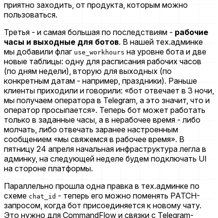
приятно заходить, от продукта, которым можно
пользоваться.
Третья - и самая большая по последствиям -
рабочие
часы и выходные для ботов
. В нашей тех.админке
мы добавили флаг
на уровне бота и две
use_workhours
новые таблицы: одну для расписания рабочих часов
(по дням недели), вторую для выходных (по
конкретным датам - например, праздники). Раньше
клиенты приходили и говорили: «бот отвечает в 3 ночи,
мы получаем оператора в Telegram, а это значит, что и
оператор просыпается». Теперь бот может работать
только в заданные часы, а в нерабочее время - либо
молчать, либо отвечать заранее настроенным
сообщением «мы свяжемся в рабочее время». В
пятницу 24 апреля начальная инфраструктура легла в
админку, на следующей неделе будем подключать UI
на стороне платформы.
Параллельно прошла одна правка в тех.админке по
схеме
- теперь его можно поменять PATCH-
chat_id
запросом, когда бот присоединяется к новому чату.
Это нужно для CommandFlow и связки с Telegram-