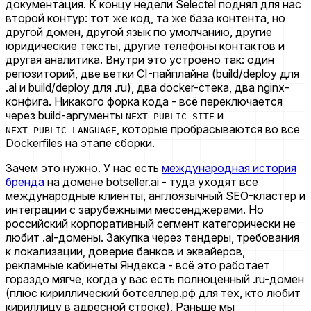
документация. К концу недели Selectel поднял для нас
второй контур: тот же код, та же база контента, но
другой домен, другой язык по умолчанию, другие
юридические тексты, другие телефоны контактов и
другая аналитика. Внутри это устроено так: один
репозиторий, две ветки CI-пайплайна (build/deploy для
.ai и build/deploy для .ru), два docker-стека, два nginx-
конфига. Никакого форка кода - всё переключается
через build-аргументы
и
NEXT_PUBLIC_SITE
, которые пробрасываются во все
NEXT_PUBLIC_LANGUAGE
Dockerfiles на этапе сборки.
Зачем это нужно. У нас есть
международная история
бренда
на домене botseller.ai - туда уходят все
международные клиенты, англоязычный SEO-кластер и
интеграции с зарубежными мессенджерами. Но
российский корпоративный сегмент категорически не
любит .ai-домены. Закупка через тендеры, требования
к локализации, доверие банков и эквайеров,
рекламные кабинеты Яндекса - всё это работает
гораздо мягче, когда у вас есть полноценный .ru-домен
(плюс кириллический ботселлер.рф для тех, кто любит
кириллицу в адресной строке). Раньше мы