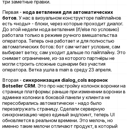
три заметные правки.
Первая -
нода ветвления для автоматических
ботов
. У нас в визуальном конструкторе пайплайнов
есть «ноды» - блоки, через которые проходит диалог.
До этой недели нода ветвления (if/else по условию)
работала только в режиме ручного вмешательства
оператора. Теперь она работает и для полностью
автоматических ботов: бот сам читает условие, сам
выбирает ветку, сам уходит дальше по пайплайну. Это
снимает ограничение, из-за которого партнёры не
могли строить сложные сценарии без участия
оператора. Ветка ушла в main в среду 23 апреля.
Вторая -
синхронизация dialog_cols воронок
Botseller CRM
. Это про настройку колонок воронки на
странице платформы: раньше при изменении воронки в
админке колонки в боковой панели у клиента не
пересобирались автоматически - надо было
перезагружать страницу. Сделали серверную
синхронизацию через единый эндпоинт, теперь UI
обновляется в реальном времени. Это мелочь, но
именно такие мелочи отличают продукт, в который