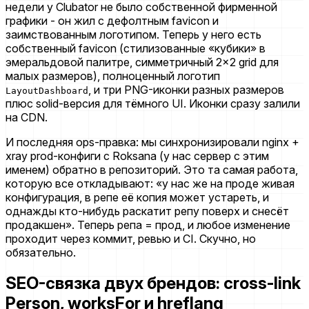
недели у Clubator не было собственной фирменной
графики - он жил с дефолтным favicon и
заимствованным логотипом. Теперь у него есть
собственный favicon (стилизованные «кубики» в
эмеральдовой палитре, симметричный 2×2 grid для
малых размеров), полноценный логотип
, и три PNG-иконки разных размеров
LayoutDashboard
плюс solid-версия для тёмного UI. Иконки сразу залили
на CDN.
И последняя ops-правка: мы синхронизировали nginx +
xray prod-конфиги с Roksana (у нас сервер с этим
именем) обратно в репозиторий. Это та самая работа,
которую все откладывают: «у нас же на проде живая
конфигурация, в репе её копия может устареть, и
однажды кто-нибудь раскатит репу поверх и снесёт
продакшен». Теперь репа = прод, и любое изменение
проходит через коммит, ревью и CI. Скучно, но
обязательно.
SEO-связка двух брендов: cross-link
Person, worksFor и hreflang