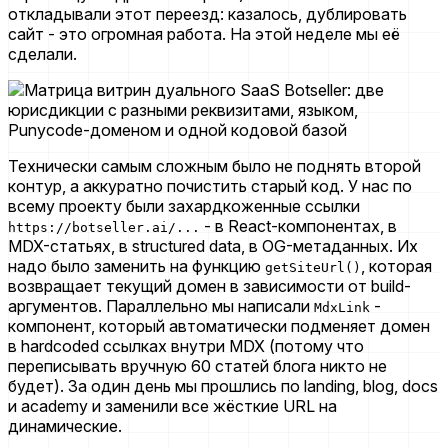
откладывали этот переезд: казалось, дублировать
сайт - это огромная работа. На этой неделе мы её
сделали.
Технически самым сложным было не поднять второй
контур, а аккуратно почистить старый код. У нас по
всему проекту были захардкоженные ссылки
- в React-компонентах, в
https://botseller.ai/...
MDX-статьях, в structured data, в OG-метаданных. Их
надо было заменить на функцию
, которая
getSiteUrl()
возвращает текущий домен в зависимости от build-
аргументов. Параллельно мы написали
-
MdxLink
компонент, который автоматически подменяет домен
в hardcoded ссылках внутри MDX (потому что
переписывать вручную 60 статей блога никто не
будет). За один день мы прошлись по landing, blog, docs
и academy и заменили все жёсткие URL на
динамические.