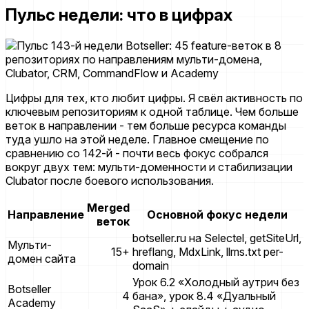
Пульс недели: что в цифрах
Цифры для тех, кто любит цифры. Я свёл активность по
ключевым репозиториям к одной таблице. Чем больше
веток в направлении - тем больше ресурса команды
туда ушло на этой неделе. Главное смещение по
сравнению со 142-й - почти весь фокус собрался
вокруг двух тем: мульти-доменности и стабилизации
Clubator после боевого использования.
Merged
Направление
Основной фокус недели
веток
botseller.ru на Selectel, getSiteUrl,
Мульти-
15+
hreflang, MdxLink, llms.txt per-
домен сайта
domain
Урок 6.2 «Холодный аутрич без
Botseller
4
бана», урок 8.4 «Дуальный
Academy