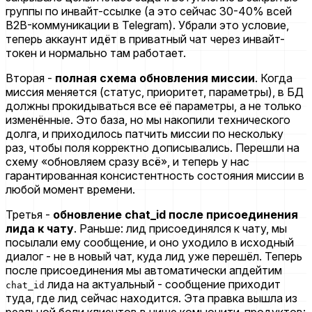
группы по инвайт-ссылке (а это сейчас 30-40% всей
B2B-коммуникации в Telegram). Убрали это условие,
теперь аккаунт идёт в приватный чат через инвайт-
токен и нормально там работает.
Вторая -
полная схема обновления миссии
. Когда
миссия меняется (статус, приоритет, параметры), в БД
должны прокидываться все её параметры, а не только
изменённые. Это база, но мы накопили технического
долга, и приходилось патчить миссии по нескольку
раз, чтобы поля корректно дописывались. Перешли на
схему «обновляем сразу всё», и теперь у нас
гарантированная консистентность состояния миссии в
любой момент времени.
Третья -
обновление chat_id после присоединения
лида к чату
. Раньше: лид присоединялся к чату, мы
посылали ему сообщение, и оно уходило в исходный
диалог - не в новый чат, куда лид уже перешёл. Теперь
после присоединения мы автоматически апдейтим
лида на актуальный - сообщение приходит
chat_id
туда, где лид сейчас находится. Эта правка вышла из
реальной боли клиентов в нише комьюнити-продуктов: