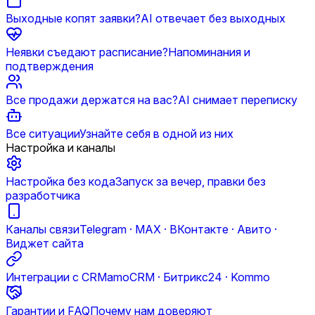
Выходные копят заявки?
AI отвечает без выходных
Неявки съедают расписание?
Напоминания и
подтверждения
Все продажи держатся на вас?
AI снимает переписку
Все ситуации
Узнайте себя в одной из них
Настройка и каналы
Настройка без кода
Запуск за вечер, правки без
разработчика
Каналы связи
Telegram · MAX · ВКонтакте · Авито ·
Виджет сайта
Интеграции с CRM
amoCRM · Битрикс24 · Kommo
Гарантии и FAQ
Почему нам доверяют