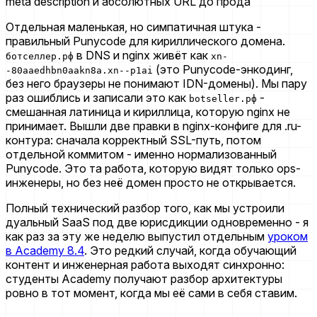
Отдельная маленькая, но симпатичная штука -
правильный Punycode для кириллического домена.
в DNS и nginx живёт как
ботселлер.рф
xn-
(это Punycode-энкодинг,
-80aaedhbn0aakn8a.xn--p1ai
без него браузеры не понимают IDN-домены). Мы пару
раз ошиблись и записали это как
-
botseller.рф
смешанная латиница и кириллица, которую nginx не
принимает. Вышли две правки в nginx-конфиге для .ru-
контура: сначала корректный SSL-путь, потом
отдельной коммитом - именно нормализованный
Punycode. Это та работа, которую видят только ops-
инженеры, но без неё домен просто не открывается.
Полный технический разбор того, как мы устроили
дуальный SaaS под две юрисдикции одновременно - я
как раз за эту же неделю выпустил отдельным
уроком
в Academy 8.4
. Это редкий случай, когда обучающий
контент и инженерная работа выходят синхронно:
студенты Academy получают разбор архитектуры
ровно в тот момент, когда мы её сами в себя ставим.