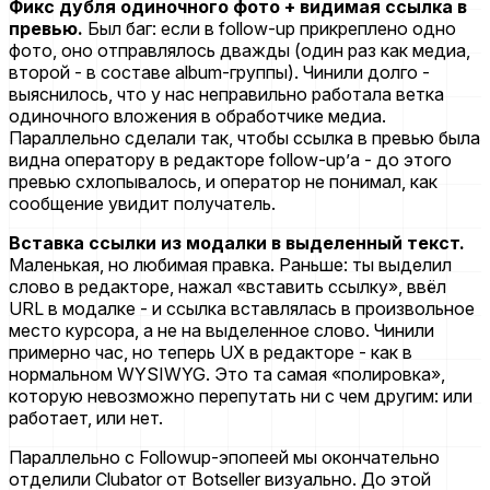
Фикс дубля одиночного фото + видимая ссылка в
превью.
Был баг: если в follow-up прикреплено одно
фото, оно отправлялось дважды (один раз как медиа,
второй - в составе album-группы). Чинили долго -
выяснилось, что у нас неправильно работала ветка
одиночного вложения в обработчике медиа.
Параллельно сделали так, чтобы ссылка в превью была
видна оператору в редакторе follow-up’а - до этого
превью схлопывалось, и оператор не понимал, как
сообщение увидит получатель.
Вставка ссылки из модалки в выделенный текст.
Маленькая, но любимая правка. Раньше: ты выделил
слово в редакторе, нажал «вставить ссылку», ввёл
URL в модалке - и ссылка вставлялась в произвольное
место курсора, а не на выделенное слово. Чинили
примерно час, но теперь UX в редакторе - как в
нормальном WYSIWYG. Это та самая «полировка»,
которую невозможно перепутать ни с чем другим: или
работает, или нет.
Параллельно с Followup-эпопеей мы окончательно
отделили Clubator от Botseller визуально. До этой