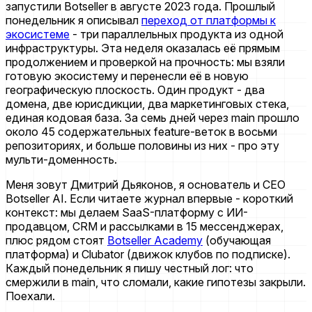
запустили Botseller в августе 2023 года. Прошлый
понедельник я описывал
переход от платформы к
экосистеме
- три параллельных продукта из одной
инфраструктуры. Эта неделя оказалась её прямым
продолжением и проверкой на прочность: мы взяли
готовую экосистему и перенесли её в новую
географическую плоскость. Один продукт - два
домена, две юрисдикции, два маркетинговых стека,
единая кодовая база. За семь дней через main прошло
около 45 содержательных feature-веток в восьми
репозиториях, и больше половины из них - про эту
мульти-доменность.
Меня зовут Дмитрий Дьяконов, я основатель и CEO
Botseller AI. Если читаете журнал впервые - короткий
контекст: мы делаем SaaS-платформу с ИИ-
продавцом, CRM и рассылками в 15 мессенджерах,
плюс рядом стоят
Botseller Academy
(обучающая
платформа) и Clubator (движок клубов по подписке).
Каждый понедельник я пишу честный лог: что
смержили в main, что сломали, какие гипотезы закрыли.
Поехали.