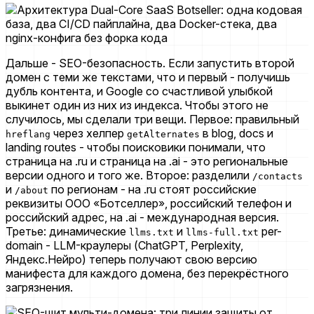
Дальше - SEO-безопасность. Если запустить второй
домен с теми же текстами, что и первый - получишь
дубль контента, и Google со счастливой улыбкой
выкинет один из них из индекса. Чтобы этого не
случилось, мы сделали три вещи. Первое: правильный
через хелпер
в blog, docs и
hreflang
getAlternates
landing routes - чтобы поисковики понимали, что
страница на .ru и страница на .ai - это региональные
версии одного и того же. Второе: разделили
/contacts
и
по регионам - на .ru стоят российские
/about
реквизиты ООО «Ботселлер», российский телефон и
российский адрес, на .ai - международная версия.
Третье: динамические
и
per-
llms.txt
llms-full.txt
domain - LLM-краулеры (ChatGPT, Perplexity,
Яндекс.Нейро) теперь получают свою версию
манифеста для каждого домена, без перекрёстного
загрязнения.