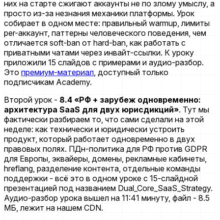
них на старте сжигают аккаунты не по злому умыслу, а
просто из-за незнания механики платформы. Урок
собирает в одном месте: правильный warmup, лимиты
per-аккаунт, паттерны человеческого поведения, чем
отличается soft-ban от hard-ban, как работать с
приватными чатами через инвайт-ссылки. К уроку
приложили 15 слайдов с примерами и аудио-разбор.
Это
премиум-материал
, доступный только
подписчикам Academy.
Второй урок -
8.4 «РФ + зарубеж одновременно:
архитектура SaaS для двух юрисдикций»
. Тут мы
фактически разбираем то, что сами сделали на этой
неделе: как технически и юридически устроить
продукт, который работает одновременно в двух
правовых полях. ПДн-политика для РФ против GDPR
для Европы, эквайеры, домены, рекламные кабинеты,
hreflang, разделение контента, отдельные команды
поддержки - всё это в одном уроке с 15-слайдной
презентацией под названием Dual_Core_SaaS_Strategy.
Аудио-разбор урока вышел на 11:41 минуту, файл - 8.5
МБ, лежит на нашем CDN.