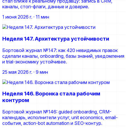
стал ближе к реальному продавцу: запись в CRM,
каналы, стоп-флаги, данные и доверие.
1 июня 2026 г.
· 11 мин
Неделя 147. Архитектура устойчивости
Бортовой журнал №147: как 420 невидимых правок
сделали каналы, onboarding, базы знаний, уведомления
и trial-экономику устойчивее.
25 мая 2026 г.
· 9 мин
Неделя 146. Воронка стала рабочим
контуром
Бортовой журнал №146: guided onboarding, CRM-
календарь, исполнители услуг, unit economics, email-
события, action-bot automation и SEO-контур.