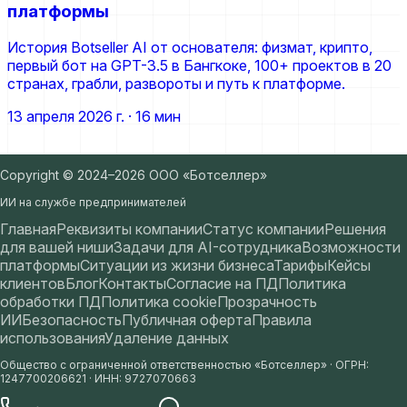
платформы
История Botseller AI от основателя: физмат, крипто,
первый бот на GPT-3.5 в Бангкоке, 100+ проектов в 20
странах, грабли, развороты и путь к платформе.
13 апреля 2026 г.
· 16 мин
Copyright © 2024–2026 ООО «Ботселлер»
ИИ на службе предпринимателей
Главная
Реквизиты компании
Статус компании
Решения
для вашей ниши
Задачи для AI-сотрудника
Возможности
платформы
Ситуации из жизни бизнеса
Тарифы
Кейсы
клиентов
Блог
Контакты
Согласие на ПД
Политика
обработки ПД
Политика cookie
Прозрачность
ИИ
Безопасность
Публичная оферта
Правила
использования
Удаление данных
Общество с ограниченной ответственностью «Ботселлер»
·
ОГРН
:
1247700206621
·
ИНН
:
9727070663