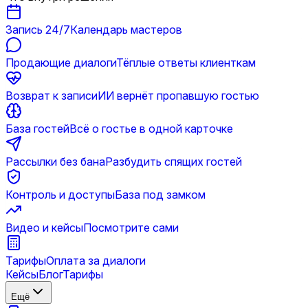
Запись 24/7
Календарь мастеров
Продающие диалоги
Тёплые ответы клиенткам
Возврат к записи
ИИ вернёт пропавшую гостью
База гостей
Всё о гостье в одной карточке
Рассылки без бана
Разбудить спящих гостей
Контроль и доступы
База под замком
Видео и кейсы
Посмотрите сами
Тарифы
Оплата за диалоги
Кейсы
Блог
Тарифы
Ещё