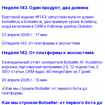
Неделя 143. Один продукт, два домена
Бортовой журнал №143: запустили мульти-домен
botseller.ru и botseller.ai, два премиум-урока Academy,
нода ветвления в CRM и Followup-разбор Clubator.
27 апреля 2026 г.
· 17 мин
Неделя 142. От платформы к экосистеме
Еженедельный отчёт основателя Botseller AI: Academy-
воронка, партнёрская программа 2.0, 12 подкастов, 2
SEO-статьи, CRM-ядро. 60 merged фич за 7 дней.
20 апреля 2026 г.
· 13 мин
Как мы строили Botseller: от первого бота до