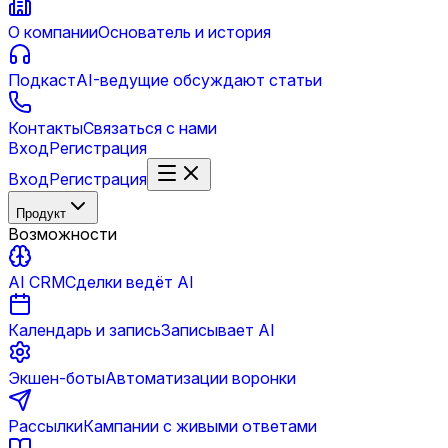
О компании
Основатель и история
Подкаст
AI-ведущие обсуждают статьи
Контакты
Связаться с нами
Вход
Регистрация
Вход
Регистрация
Продукт
Возможности
AI CRM
Сделки ведёт AI
Календарь и запись
Записывает AI
Экшен-боты
Автоматизации воронки
Рассылки
Кампании с живыми ответами