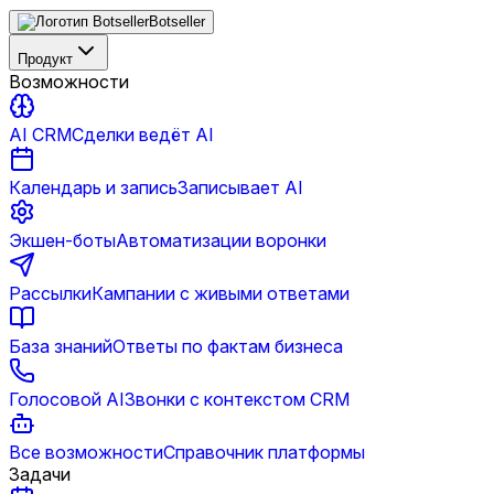
Botseller
Продукт
Возможности
AI CRM
Сделки ведёт AI
Календарь и запись
Записывает AI
Экшен-боты
Автоматизации воронки
Рассылки
Кампании с живыми ответами
База знаний
Ответы по фактам бизнеса
Голосовой AI
Звонки с контекстом CRM
Все возможности
Справочник платформы
Задачи