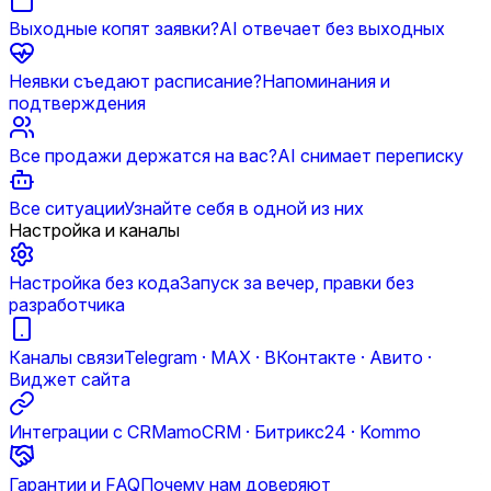
Выходные копят заявки?
AI отвечает без выходных
Неявки съедают расписание?
Напоминания и
подтверждения
Все продажи держатся на вас?
AI снимает переписку
Все ситуации
Узнайте себя в одной из них
Настройка и каналы
Настройка без кода
Запуск за вечер, правки без
разработчика
Каналы связи
Telegram · MAX · ВКонтакте · Авито ·
Виджет сайта
Интеграции с CRM
amoCRM · Битрикс24 · Kommo
Гарантии и FAQ
Почему нам доверяют