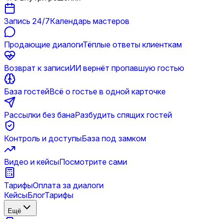
Запись 24/7
Календарь мастеров
Продающие диалоги
Тёплые ответы клиенткам
Возврат к записи
ИИ вернёт пропавшую гостью
База гостей
Всё о гостье в одной карточке
Рассылки без бана
Разбудить спящих гостей
Контроль и доступы
База под замком
Видео и кейсы
Посмотрите сами
Тарифы
Оплата за диалоги
Кейсы
Блог
Тарифы
Ещё