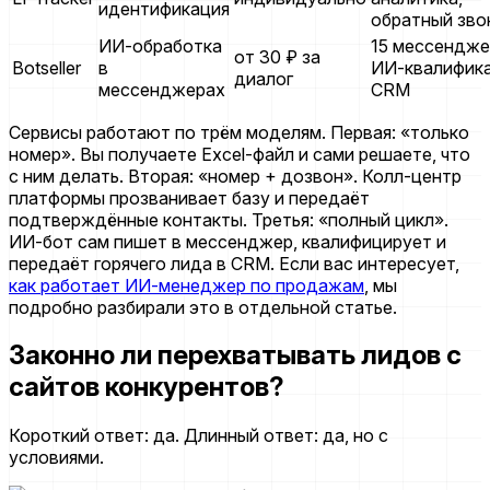
идентификация
обратный зво
ИИ-обработка
15 мессендже
от 30 ₽ за
Botseller
в
ИИ-квалифика
диалог
мессенджерах
CRM
Сервисы работают по трём моделям. Первая: «только
номер». Вы получаете Excel-файл и сами решаете, что
с ним делать. Вторая: «номер + дозвон». Колл-центр
платформы прозванивает базу и передаёт
подтверждённые контакты. Третья: «полный цикл».
ИИ-бот сам пишет в мессенджер, квалифицирует и
передаёт горячего лида в CRM. Если вас интересует,
как работает ИИ-менеджер по продажам
, мы
подробно разбирали это в отдельной статье.
Законно ли перехватывать лидов с
сайтов конкурентов?
Короткий ответ: да. Длинный ответ: да, но с
условиями.