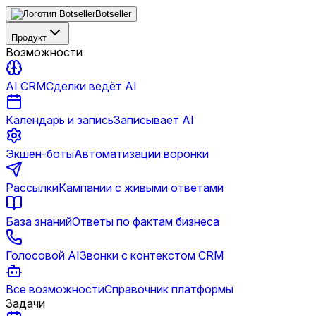
Botseller
Продукт
Возможности
AI CRM
Сделки ведёт AI
Календарь и запись
Записывает AI
Экшен-боты
Автоматизации воронки
Рассылки
Кампании с живыми ответами
База знаний
Ответы по фактам бизнеса
Голосовой AI
Звонки с контекстом CRM
Все возможности
Справочник платформы
Задачи