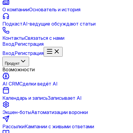
О компании
Основатель и история
Подкаст
AI-ведущие обсуждают статьи
Контакты
Связаться с нами
Вход
Регистрация
Вход
Регистрация
Продукт
Возможности
AI CRM
Сделки ведёт AI
Календарь и запись
Записывает AI
Экшен-боты
Автоматизации воронки
Рассылки
Кампании с живыми ответами