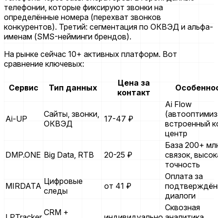
телефонии, которые фиксируют звонки на
определённые номера (перехват звонков
конкурентов). Третий: сегментация по ОКВЭД и альфа-
именам (SMS-нейминги брендов).
На рынке сейчас 10+ активных платформ. Вот
сравнение ключевых:
Цена за
Сервис
Тип данных
Особенно
контакт
Ai Flow
Сайты, звонки,
(автооптимиз
Ai-UP
17-47 ₽
ОКВЭД
встроенный к
центр
База 200+ мл
DMP.ONE
Big Data, RTB
20-25 ₽
связок, высок
точность
Оплата за
Цифровые
MIRDATA
от 41 ₽
подтверждён
следы
диалоги
Сквозная
CRM +
LPTracker
индивидуально
аналитика,