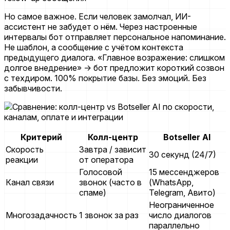
Но самое важное. Если человек замолчал, ИИ-
ассистент не забудет о нём. Через настроенные
интервалы бот отправляет персональное напоминание.
Не шаблон, а сообщение с учётом контекста
предыдущего диалога. «Главное возражение: слишком
долгое внедрение» -> бот предложит короткий созвон
с техдиром. 100% покрытие базы. Без эмоций. Без
забывчивости.
Критерий
Колл-центр
Botseller AI
Скорость
Завтра / зависит
30 секунд (24/7)
реакции
от оператора
Голосовой
15 мессенджеров
Канал связи
звонок (часто в
(WhatsApp,
спаме)
Telegram, Авито)
Неограниченное
Многозадачность
1 звонок за раз
число диалогов
параллельно