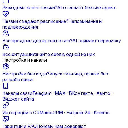
Выходные копят заявки?
AI отвечает без выходных
Неявки съедают расписание?
Напоминания и
подтверждения
Все продажи держатся на вас?
AI снимает переписку
Все ситуации
Узнайте себя в одной из них
Настройка и каналы
Настройка без кода
Запуск за вечер, правки без
разработчика
Каналы связи
Telegram · MAX · ВКонтакте · Авито ·
Виджет сайта
Интеграции с CRM
amoCRM · Битрикс24 · Kommo
Гарантии и FAQ
Почему нам доверяют