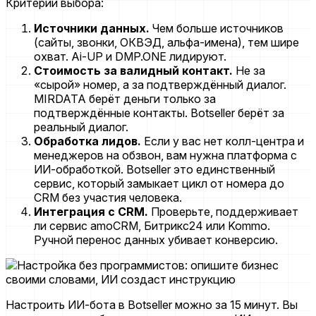
Критерии выбора:
Источники данных.
Чем больше источников
(сайты, звонки, ОКВЭД, альфа-имена), тем шире
охват. Ai-UP и DMP.ONE лидируют.
Стоимость за валидный контакт.
Не за
«сырой» номер, а за подтверждённый диалог.
MIRDATA берёт деньги только за
подтверждённые контакты. Botseller берёт за
реальный диалог.
Обработка лидов.
Если у вас нет колл-центра и
менеджеров на обзвон, вам нужна платформа с
ИИ-обработкой. Botseller это единственный
сервис, который замыкает цикл от номера до
CRM без участия человека.
Интеграция с CRM.
Проверьте, поддерживает
ли сервис amoCRM, Битрикс24 или Kommo.
Ручной перенос данных убивает конверсию.
Настроить ИИ-бота в Botseller можно за 15 минут. Вы